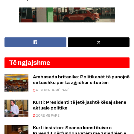
Të ngjajshme
Ambasada britanike: Politikanët të punojnë
së bashku për ta zgjidhur situatën
45 SEKONDA MË PARË
Kurti: Presidenti të jetë jashtë kësaj skene
aktuale politike
2 ORË MË PARË
Kurti insiston: Seanca konstituive e
Kuvendit përfundon vetëm me zgjedhjen e