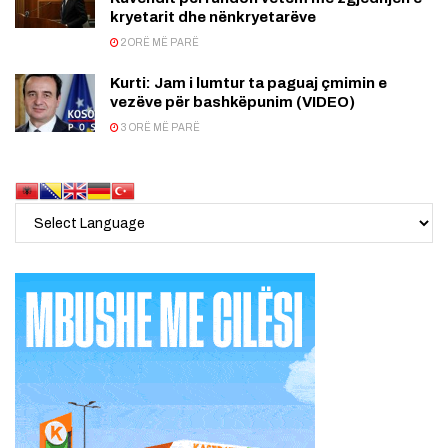
kryetarit dhe nënkryetarëve
2 ORË MË PARË
Kurti: Jam i lumtur ta paguaj çmimin e
vezëve për bashkëpunim (VIDEO)
3 ORË MË PARË