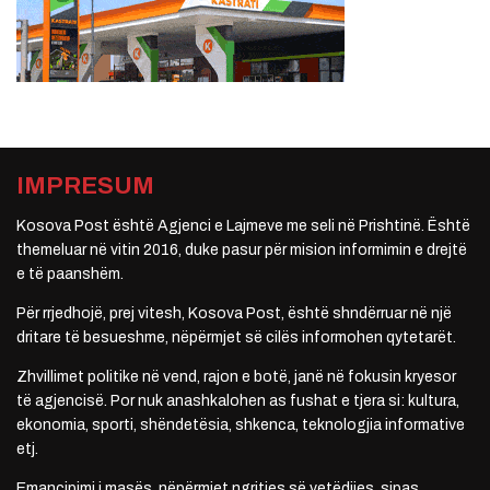
IMPRESUM
Kosova Post është Agjenci e Lajmeve me seli në Prishtinë. Është
themeluar në vitin 2016, duke pasur për mision informimin e drejtë
e të paanshëm.
Për rrjedhojë, prej vitesh, Kosova Post, është shndërruar në një
dritare të besueshme, nëpërmjet së cilës informohen qytetarët.
Zhvillimet politike në vend, rajon e botë, janë në fokusin kryesor
të agjencisë. Por nuk anashkalohen as fushat e tjera si: kultura,
ekonomia, sporti, shëndetësia, shkenca, teknologjia informative
etj.
Emancipimi i masës, nëpërmjet ngritjes së vetëdijes, sipas