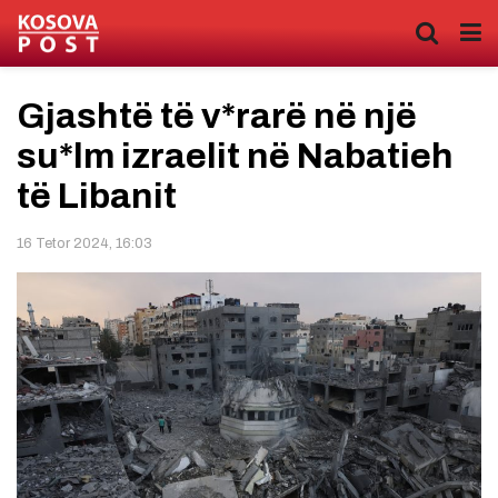
Gjashtë të v*rarë në një
su*lm izraelit në Nabatieh
të Libanit
16 Tetor 2024, 16:03