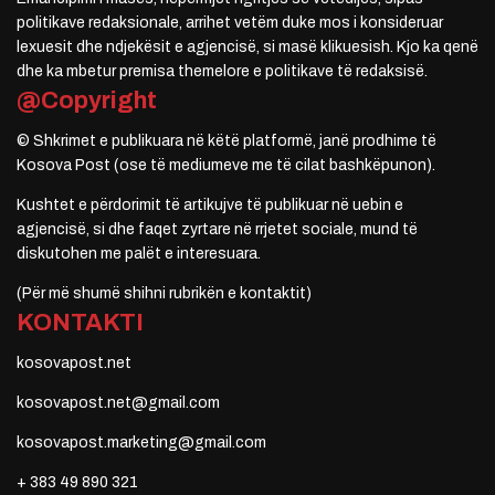
politikave redaksionale, arrihet vetëm duke mos i konsideruar
lexuesit dhe ndjekësit e agjencisë, si masë klikuesish. Kjo ka qenë
dhe ka mbetur premisa themelore e politikave të redaksisë.
@Copyright
© Shkrimet e publikuara në këtë platformë, janë prodhime të
Kosova Post (ose të mediumeve me të cilat bashkëpunon).
Kushtet e përdorimit të artikujve të publikuar në uebin e
agjencisë, si dhe faqet zyrtare në rrjetet sociale, mund të
diskutohen me palët e interesuara.
(Për më shumë shihni rubrikën e kontaktit)
KONTAKTI
kosovapost.net
kosovapost.net@gmail.com
kosovapost.marketing@gmail.com
+ 383 49 890 321