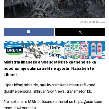
Destruction in Gaza
Ministria libaneze e Shëndetësisë ka thënë se ka
ndodhur një sulm izraelit në qytetin Nabatieh të
Libanit.
Sipas kësaj ministrie, nga ky sulm kanë mbetur të vrarë
gjashtë persona, shkruan Sky News, transmeton kk.
Në njoftimin e MSh-së libaneze thuhet se të plagosur kanë
mbetur 43 persona.