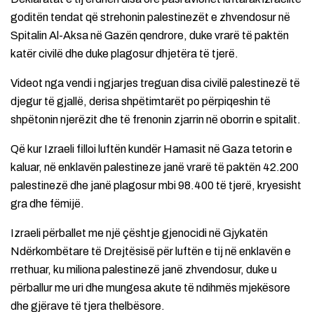
goditën tendat që strehonin palestinezët e zhvendosur në
Spitalin Al-Aksa në Gazën qendrore, duke vrarë të paktën
katër civilë dhe duke plagosur dhjetëra të tjerë.
Videot nga vendi i ngjarjes treguan disa civilë palestinezë të
djegur të gjallë, derisa shpëtimtarët po përpiqeshin të
shpëtonin njerëzit dhe të frenonin zjarrin në oborrin e spitalit.
Që kur Izraeli filloi luftën kundër Hamasit në Gaza tetorin e
kaluar, në enklavën palestineze janë vrarë të paktën 42.200
palestinezë dhe janë plagosur mbi 98.400 të tjerë, kryesisht
gra dhe fëmijë.
Izraeli përballet me një çështje gjenocidi në Gjykatën
Ndërkombëtare të Drejtësisë për luftën e tij në enklavën e
rrethuar, ku miliona palestinezë janë zhvendosur, duke u
përballur me uri dhe mungesa akute të ndihmës mjekësore
dhe gjërave të tjera thelbësore.