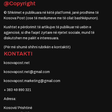
@Copyright
© Shkrimet e publikuara në këtë platformë, janë prodhime të
Kosova Post (ose të mediumeve me të cilat bashkëpunon).
Kushtet e përdorimit të artikujve të publikuar në uebin e
agjencisë, si dhe faqet zyrtare në rrjetet sociale, mund të
diskutohen me palët e interesuara.
(Për më shumë shihni rubrikën e kontaktit)
KONTAKTI
kosovapost.net
kosovapost.net@gmail.com
kosovapost.marketing@gmail.com
+ 383 49 890 321
Adresa:
Kosovë/ Prishtinë