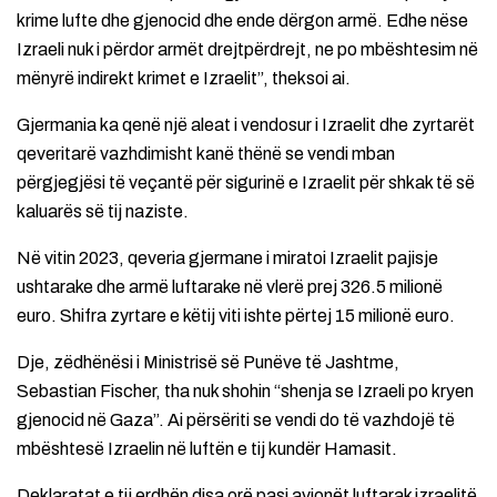
krime lufte dhe gjenocid dhe ende dërgon armë. Edhe nëse
Izraeli nuk i përdor armët drejtpërdrejt, ne po mbështesim në
mënyrë indirekt krimet e Izraelit”, theksoi ai.
Gjermania ka qenë një aleat i vendosur i Izraelit dhe zyrtarët
qeveritarë vazhdimisht kanë thënë se vendi mban
përgjegjësi të veçantë për sigurinë e Izraelit për shkak të së
kaluarës së tij naziste.
Në vitin 2023, qeveria gjermane i miratoi Izraelit pajisje
ushtarake dhe armë luftarake në vlerë prej 326.5 milionë
euro. Shifra zyrtare e këtij viti ishte përtej 15 milionë euro.
Dje, zëdhënësi i Ministrisë së Punëve të Jashtme,
Sebastian Fischer, tha nuk shohin “shenja se Izraeli po kryen
gjenocid në Gaza”. Ai përsëriti se vendi do të vazhdojë të
mbështesë Izraelin në luftën e tij kundër Hamasit.
Deklaratat e tij erdhën disa orë pasi avionët luftarak izraelitë