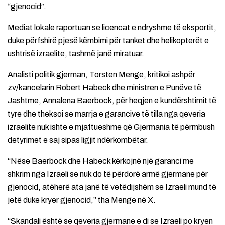
“gjenocid”.
Mediat lokale raportuan se licencat e ndryshme të eksportit,
duke përfshirë pjesë këmbimi për tanket dhe helikopterët e
ushtrisë izraelite, tashmë janë miratuar.
Analisti politik gjerman, Torsten Menge, kritikoi ashpër
zv/kancelarin Robert Habeck dhe ministren e Punëve të
Jashtme, Annalena Baerbock, për heqjen e kundërshtimit të
tyre dhe theksoi se marrja e garancive të tilla nga qeveria
izraelite nuk ishte e mjaftueshme që Gjermania të përmbush
detyrimet e saj sipas ligjit ndërkombëtar.
“Nëse Baerbock dhe Habeck kërkojnë një garanci me
shkrim nga Izraeli se nuk do të përdorë armë gjermane për
gjenocid, atëherë ata janë të vetëdijshëm se Izraeli mund të
jetë duke kryer gjenocid,” tha Menge në X.
“Skandali është se qeveria gjermane e di se Izraeli po kryen