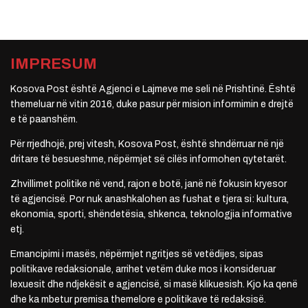
IMPRESUM
Kosova Post është Agjenci e Lajmeve me seli në Prishtinë. Është
themeluar në vitin 2016, duke pasur për mision informimin e drejtë
e të paanshëm.
Për rrjedhojë, prej vitesh, Kosova Post, është shndërruar në një
dritare të besueshme, nëpërmjet së cilës informohen qytetarët.
Zhvillimet politike në vend, rajon e botë, janë në fokusin kryesor
të agjencisë. Por nuk anashkalohen as fushat e tjera si: kultura,
ekonomia, sporti, shëndetësia, shkenca, teknologjia informative
etj.
Emancipimi i masës, nëpërmjet ngritjes së vetëdijes, sipas
politikave redaksionale, arrihet vetëm duke mos i konsideruar
lexuesit dhe ndjekësit e agjencisë, si masë klikuesish. Kjo ka qenë
dhe ka mbetur premisa themelore e politikave të redaksisë.