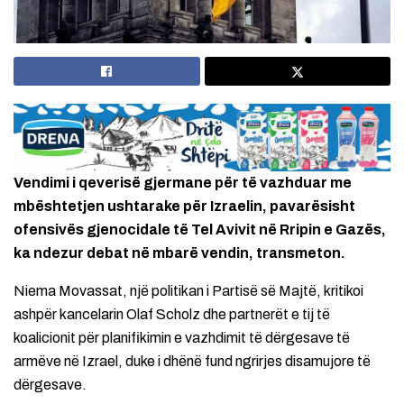
Vendimi i qeverisë gjermane për të vazhduar me
mbështetjen ushtarake për Izraelin, pavarësisht
ofensivës gjenocidale të Tel Avivit në Rripin e Gazës,
ka ndezur debat në mbarë vendin, transmeton.
Niema Movassat, një politikan i Partisë së Majtë, kritikoi
ashpër kancelarin Olaf Scholz dhe partnerët e tij të
koalicionit për planifikimin e vazhdimit të dërgesave të
armëve në Izrael, duke i dhënë fund ngrirjes disamujore të
dërgesave.