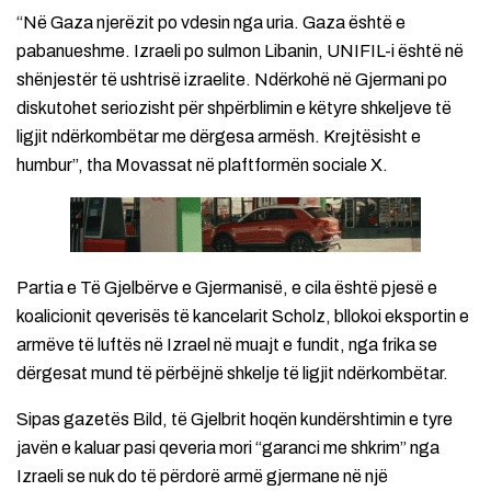
“Në Gaza njerëzit po vdesin nga uria. Gaza është e
pabanueshme. Izraeli po sulmon Libanin, UNIFIL-i është në
shënjestër të ushtrisë izraelite. Ndërkohë në Gjermani po
diskutohet seriozisht për shpërblimin e këtyre shkeljeve të
ligjit ndërkombëtar me dërgesa armësh. Krejtësisht e
humbur”, tha Movassat në plaftformën sociale X.
Partia e Të Gjelbërve e Gjermanisë, e cila është pjesë e
koalicionit qeverisës të kancelarit Scholz, bllokoi eksportin e
armëve të luftës në Izrael në muajt e fundit, nga frika se
dërgesat mund të përbëjnë shkelje të ligjit ndërkombëtar.
Sipas gazetës Bild, të Gjelbrit hoqën kundërshtimin e tyre
javën e kaluar pasi qeveria mori “garanci me shkrim” nga
Izraeli se nuk do të përdorë armë gjermane në një