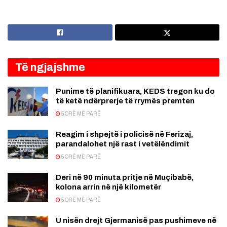
Të ngjajshme
Punime të planifikuara, KEDS tregon ku do
të ketë ndërprerje të rrymës premten
5 ORË MË PARË
Reagim i shpejtë i policisë në Ferizaj,
parandalohet një rast i vetëlëndimit
5 ORË MË PARË
Deri në 90 minuta pritje në Muçibabë,
kolona arrin në një kilometër
5 ORË MË PARË
U nisën drejt Gjermanisë pas pushimeve në