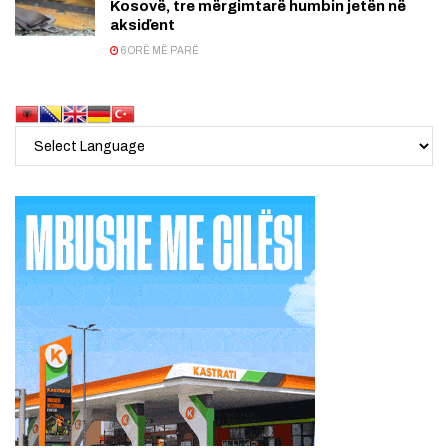
Kosovë, tre mërgimtarë humbin jetën në
aksiďent
6 ORË MË PARË