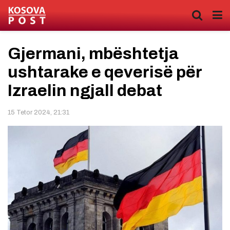
Gjermani, mbështetja
ushtarake e qeverisë për
Izraelin ngjall debat
15 Tetor 2024, 21:31