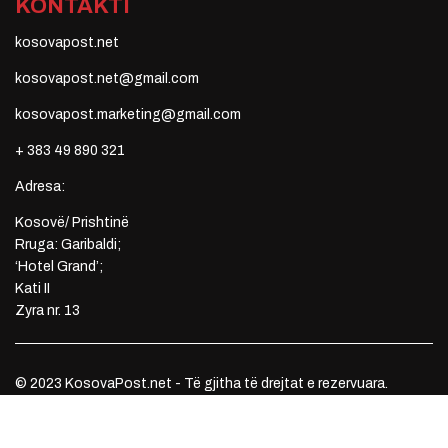
KONTAKTI
kosovapost.net
kosovapost.net@gmail.com
kosovapost.marketing@gmail.com
+ 383 49 890 321
Adresa:
Kosovë/ Prishtinë
Rruga: Garibaldi;
‘Hotel Grand’;
Kati II
Zyra nr. 13
© 2023 KosovaPost.net - Të gjitha të drejtat e rezervuara.