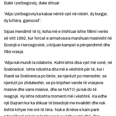
Bakir Izetbegoviq, duke shtuar:
“Alija Izetbegoviq ka kaluar nëntë vjet në robëri, dy burgje,
dy luftëra, gjenocid”.
Sipas mendimit të tij, koha më e trishtuar ishte fillimi i verës
së vitit 1992, kur forcat e armatosura marshuan masivisht në
Bosnjë e Hercegovinë, u krijuan kampet e përqendrimit dhe
filloi vrasja.
“Alija nuk mundi ta ndalonte. Kulmi ishte disa vjet më vonë, në
Srebrenicë. Ishte ndoshta dita më e vështirë për të, kur i
thanë se Srebrenica po binte, se njerëzit po merreshin, se
njerëzit po zhdukeshin, se po krijohen vende të vrasjeve
masive dhe varre masive, dhe se NATO-ja nuk do të
reagojë. Ky ishte ndoshta momenti më i vështirë. Ka edhe
një Bajram kur ka shkuar të bisedojë me invalidët dhe nuk
është kthyer me orë të tëra. Nuk e di nëse e kam parë