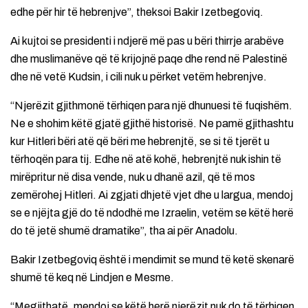
edhe për hir të hebrenjve”, theksoi Bakir Izetbegoviq.
Ai kujtoi se presidenti i ndjerë më pas u bëri thirrje arabëve
dhe muslimanëve që të krijojnë paqe dhe rend në Palestinë
dhe në vetë Kudsin, i cili nuk u përket vetëm hebrenjve.
“Njerëzit gjithmonë tërhiqen para një dhunuesi të fuqishëm.
Ne e shohim këtë gjatë gjithë historisë. Ne pamë gjithashtu
kur Hitleri bëri atë që bëri me hebrenjtë, se si të tjerët u
tërhoqën para tij. Edhe në atë kohë, hebrenjtë nuk ishin të
mirëpritur në disa vende, nuk u dhanë azil, që të mos
zemërohej Hitleri. Ai zgjati dhjetë vjet dhe u largua, mendoj
se e njëjta gjë do të ndodhë me Izraelin, vetëm se këtë herë
do të jetë shumë dramatike”, tha ai për Anadolu.
Bakir Izetbegoviq është i mendimit se mund të ketë skenarë
shumë të keq në Lindjen e Mesme.
“Megjithatë, mendoj se këtë herë njerëzit nuk do të tërhiqen