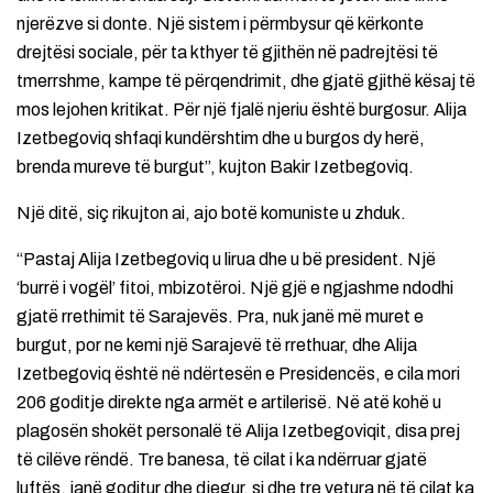
njerëzve si donte. Një sistem i përmbysur që kërkonte
drejtësi sociale, për ta kthyer të gjithën në padrejtësi të
tmerrshme, kampe të përqendrimit, dhe gjatë gjithë kësaj të
mos lejohen kritikat. Për një fjalë njeriu është burgosur. Alija
Izetbegoviq shfaqi kundërshtim dhe u burgos dy herë,
brenda mureve të burgut”, kujton Bakir Izetbegoviq.
Një ditë, siç rikujton ai, ajo botë komuniste u zhduk.
“Pastaj Alija Izetbegoviq u lirua dhe u bë president. Një
‘burrë i vogël’ fitoi, mbizotëroi. Një gjë e ngjashme ndodhi
gjatë rrethimit të Sarajevës. Pra, nuk janë më muret e
burgut, por ne kemi një Sarajevë të rrethuar, dhe Alija
Izetbegoviq është në ndërtesën e Presidencës, e cila mori
206 goditje direkte nga armët e artilerisë. Në atë kohë u
plagosën shokët personalë të Alija Izetbegoviqit, disa prej
të cilëve rëndë. Tre banesa, të cilat i ka ndërruar gjatë
luftës, janë goditur dhe djegur, si dhe tre vetura në të cilat ka