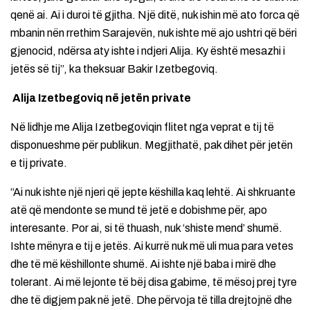
qenë ai. Ai i duroi të gjitha. Një ditë, nuk ishin më ato forca që
mbanin nën rrethim Sarajevën, nuk ishte më ajo ushtri që bëri
gjenocid, ndërsa aty ishte i ndjeri Alija. Ky është mesazhi i
jetës së tij”, ka theksuar Bakir Izetbegoviq.
Alija Izetbegoviq në jetën private
Në lidhje me Alija Izetbegoviqin flitet nga veprat e tij të
disponueshme për publikun. Megjithatë, pak dihet për jetën
e tij private.
“Ai nuk ishte një njeri që jepte këshilla kaq lehtë. Ai shkruante
atë që mendonte se mund të jetë e dobishme për, apo
interesante. Por ai, si të thuash, nuk ‘shiste mend’ shumë.
Ishte mënyra e tij e jetës. Ai kurrë nuk më uli mua para vetes
dhe të më këshillonte shumë. Ai ishte një baba i mirë dhe
tolerant. Ai më lejonte të bëj disa gabime, të mësoj prej tyre
dhe të digjem pak në jetë. Dhe përvoja të tilla drejtojnë dhe