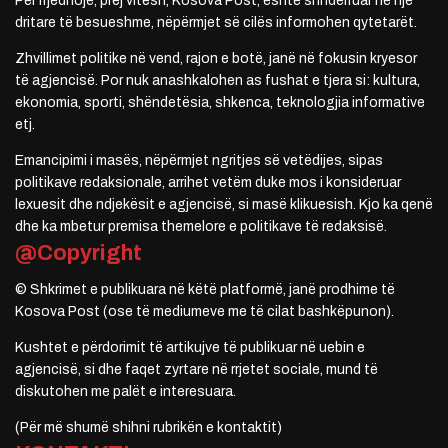
Për rrjedhojë, prej vitesh, Kosova Post, është shndërruar në një
dritare të besueshme, nëpërmjet së cilës informohen qytetarët.
Zhvillimet politike në vend, rajon e botë, janë në fokusin kryesor
të agjencisë. Por nuk anashkalohen as fushat e tjera si: kultura,
ekonomia, sporti, shëndetësia, shkenca, teknologjia informative
etj.
Emancipimi i masës, nëpërmjet ngritjes së vetëdijes, sipas
politikave redaksionale, arrihet vetëm duke mos i konsideruar
lexuesit dhe ndjekësit e agjencisë, si masë klikuesish. Kjo ka qenë
dhe ka mbetur premisa themelore e politikave të redaksisë.
@Copyright
© Shkrimet e publikuara në këtë platformë, janë prodhime të
Kosova Post (ose të mediumeve me të cilat bashkëpunon).
Kushtet e përdorimit të artikujve të publikuar në uebin e
agjencisë, si dhe faqet zyrtare në rrjetet sociale, mund të
diskutohen me palët e interesuara.
(Për më shumë shihni rubrikën e kontaktit)