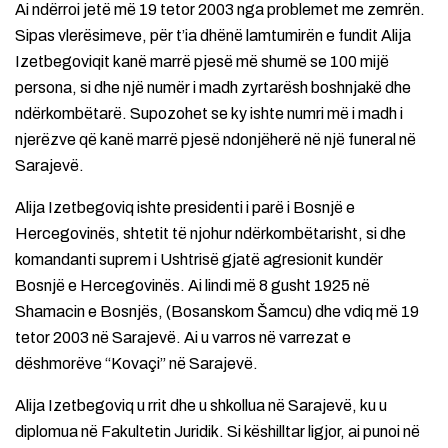
Ai ndërroi jetë më 19 tetor 2003 nga problemet me zemrën.
Sipas vlerësimeve, për t’ia dhënë lamtumirën e fundit Alija
Izetbegoviqit kanë marrë pjesë më shumë se 100 mijë
persona, si dhe një numër i madh zyrtarësh boshnjakë dhe
ndërkombëtarë. Supozohet se ky ishte numri më i madh i
njerëzve që kanë marrë pjesë ndonjëherë në një funeral në
Sarajevë.
Alija Izetbegoviq ishte presidenti i parë i Bosnjë e
Hercegovinës, shtetit të njohur ndërkombëtarisht, si dhe
komandanti suprem i Ushtrisë gjatë agresionit kundër
Bosnjë e Hercegovinës. Ai lindi më 8 gusht 1925 në
Shamacin e Bosnjës, (Bosanskom Šamcu) dhe vdiq më 19
tetor 2003 në Sarajevë. Ai u varros në varrezat e
dëshmorëve “Kovaçi” në Sarajevë.
Alija Izetbegoviq u rrit dhe u shkollua në Sarajevë, ku u
diplomua në Fakultetin Juridik. Si këshilltar ligjor, ai punoi në