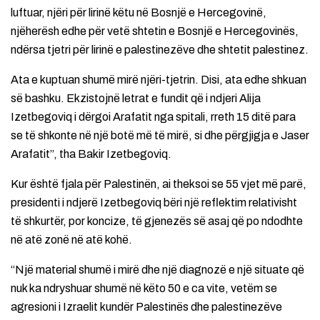
luftuar, njëri për lirinë këtu në Bosnjë e Hercegovinë,
njëherësh edhe për vetë shtetin e Bosnjë e Hercegovinës,
ndërsa tjetri për lirinë e palestinezëve dhe shtetit palestinez.
Ata e kuptuan shumë mirë njëri-tjetrin. Disi, ata edhe shkuan
së bashku. Ekzistojnë letrat e fundit që i ndjeri Alija
Izetbegoviq i dërgoi Arafatit nga spitali, rreth 15 ditë para
se të shkonte në një botë më të mirë, si dhe përgjigja e Jaser
Arafatit”, tha Bakir Izetbegoviq.
Kur është fjala për Palestinën, ai theksoi se 55 vjet më parë,
presidenti i ndjerë Izetbegoviq bëri një reflektim relativisht
të shkurtër, por koncize, të gjenezës së asaj që po ndodhte
në atë zonë në atë kohë.
“Një material shumë i mirë dhe një diagnozë e një situate që
nuk ka ndryshuar shumë në këto 50 e ca vite, vetëm se
agresioni i Izraelit kundër Palestinës dhe palestinezëve