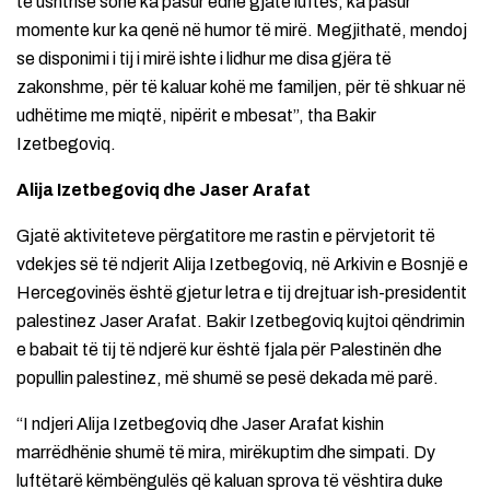
të ushtrisë sonë ka pasur edhe gjatë luftës, ka pasur
momente kur ka qenë në humor të mirë. Megjithatë, mendoj
se disponimi i tij i mirë ishte i lidhur me disa gjëra të
zakonshme, për të kaluar kohë me familjen, për të shkuar në
udhëtime me miqtë, nipërit e mbesat”, tha Bakir
Izetbegoviq.
Alija Izetbegoviq dhe Jaser Arafat
Gjatë aktiviteteve përgatitore me rastin e përvjetorit të
vdekjes së të ndjerit Alija Izetbegoviq, në Arkivin e Bosnjë e
Hercegovinës është gjetur letra e tij drejtuar ish-presidentit
palestinez Jaser Arafat. Bakir Izetbegoviq kujtoi qëndrimin
e babait të tij të ndjerë kur është fjala për Palestinën dhe
popullin palestinez, më shumë se pesë dekada më parë.
“I ndjeri Alija Izetbegoviq dhe Jaser Arafat kishin
marrëdhënie shumë të mira, mirëkuptim dhe simpati. Dy
luftëtarë këmbëngulës që kaluan sprova të vështira duke