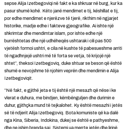
sepse Alija Izetbegoviqi në fakt e ka shkruar në burg, kur ka
pasur shumë kohë. Këto janë mendimet e tij, këshillat e tij,
por edhe mendimet e njerëzve të tjerë, rikthim në ngjarjet
historike, madje edhe i fakteve gjeografike. Ai ishte një
shkrimtar dhe mendimtar islam, por ishte edhe një
burrështetas dhe një udhëheqës ushtarak i cili pas 500
vjetësh formoi ushtri, e cila në kushte të pabesueshme arriti
të ngadhnjejë ushtri më të forta se vetja, të krijojë një
shtet”, theksoi Izetbegoviq, duke shtuar se beson që është
shumë e nevojshme të njohim veprën dhe mendimin e Alija
Izetbegoviqit.
“Në fakt, e gjithë jeta e tij është një mesazh që nëse i ke
vlerat e duhura, me bindjen, këmbënguljen dhe durimin e
duhur, gjithçka mund të tejkalohet. Ky është mesazhi i jetës
së të ndjerit Alija Izetbegoviq. Bota komuniste që ka dalë
nga Kina, Siberia, Indokina, dukej se është e pathyeshme,
dhe ne ishim brenda saj. Sistemi ua merrte jetën dhe lirinë