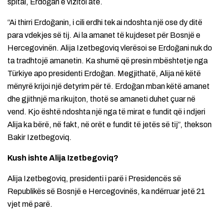
spital, Erdoğan e vizitoi atë.
“Ai thirri Erdoğanin, i cili erdhi tek ai ndoshta një ose dy ditë
para vdekjes së tij. Ai la amanet të kujdeset për Bosnjë e
Hercegovinën. Alija Izetbegoviq vlerësoi se Erdoğani nuk do
ta tradhtojë amanetin. Ka shumë që presin mbështetje nga
Türkiye apo presidenti Erdoğan. Megjithatë, Alija në këtë
mënyrë krijoi një detyrim për të. Erdoğan mban këtë amanet
dhe gjithnjë ma rikujton, thotë se amaneti duhet çuar në
vend. Kjo është ndoshta një nga të mirat e fundit që i ndjeri
Alija ka bërë, në fakt, në orët e fundit të jetës së tij”, thekson
Bakir Izetbegoviq.
Kush ishte Alija Izetbegoviq?
Alija Izetbegoviq, presidenti i parë i Presidencës së
Republikës së Bosnjë e Hercegovinës, ka ndërruar jetë 21
vjet më parë.