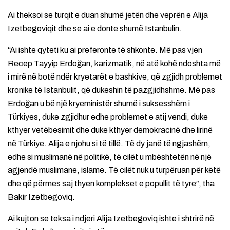
Ai theksoi se turqit e duan shumë jetën dhe veprën e Alija
Izetbegoviqit dhe se ai e donte shumë Istanbulin.
“Ai ishte qyteti ku ai preferonte të shkonte. Më pas vjen
Recep Tayyip Erdoğan, karizmatik, në atë kohë ndoshta më
i mirë në botë ndër kryetarët e bashkive, që zgjidh problemet
kronike të Istanbulit, që dukeshin të pazgjidhshme. Më pas
Erdoğan u bë një kryeministër shumë i suksesshëm i
Türkiyes, duke zgjidhur edhe problemet e atij vendi, duke
kthyer vetëbesimit dhe duke kthyer demokracinë dhe lirinë
në Türkiye. Alija e njohu si të tillë. Të dy janë të ngjashëm,
edhe si muslimanë në politikë, të cilët u mbështetën në një
agjendë muslimane, islame. Të cilët nuk u turpëruan për këtë
dhe që përmes saj thyen komplekset e popullit të tyre”, tha
Bakir Izetbegoviq.
Ai kujton se teksa i ndjeri Alija Izetbegoviq ishte i shtrirë në