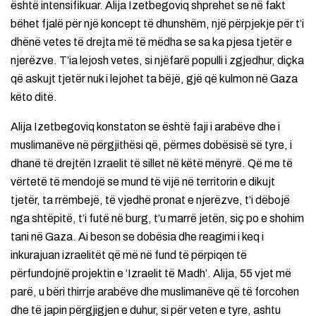
është intensifikuar. Alija Izetbegoviq shprehet se në fakt
bëhet fjalë për një koncept të dhunshëm, një përpjekje për t’i
dhënë vetes të drejta më të mëdha se sa ka pjesa tjetër e
njerëzve. T’ia lejosh vetes, si njëfarë populli i zgjedhur, diçka
që askujt tjetër nuk i lejohet ta bëjë, gjë që kulmon në Gaza
këto ditë.
Alija Izetbegoviq konstaton se është faji i arabëve dhe i
muslimanëve në përgjithësi që, përmes dobësisë së tyre, i
dhanë të drejtën Izraelit të sillet në këtë mënyrë. Që me të
vërtetë të mendojë se mund të vijë në territorin e dikujt
tjetër, ta rrëmbejë, të vjedhë pronat e njerëzve, t’i dëbojë
nga shtëpitë, t’i futë në burg, t’u marrë jetën, siç po e shohim
tani në Gaza. Ai beson se dobësia dhe reagimi i keq i
inkurajuan izraelitët që më në fund të përpiqen të
përfundojnë projektin e ‘Izraelit të Madh’. Alija, 55 vjet më
parë, u bëri thirrje arabëve dhe muslimanëve që të forcohen
dhe të japin përgjigjen e duhur, si për veten e tyre, ashtu