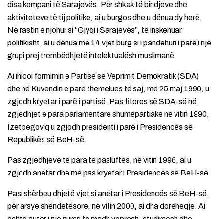
disa kompani të Sarajevës. Për shkak të bindjeve dhe
aktiviteteve të tij politike, ai u burgos dhe u dënua dy herë.
Në rastin e njohur si “Gjyqi i Sarajevës”, të inskenuar
politikisht, ai u dënua me 14 vjet burg si i pandehuri i parë i një
grupi prej trembëdhjetë intelektualësh muslimanë.
Ai inicoi formimin e Partisë së Veprimit Demokratik (SDA)
dhe në Kuvendin e parë themelues të saj, më 25 maj 1990, u
zgjodh kryetar i parë i partisë. Pas fitores së SDA-së në
zgjedhjet e para parlamentare shumëpartiake në vitin 1990,
Izetbegoviq u zgjodh presidenti i parë i Presidencës së
Republikës së BeH-së.
Pas zgjedhjeve të para të pasluftës, në vitin 1996, ai u
zgjodh anëtar dhe më pas kryetar i Presidencës së BeH-së.
Pasi shërbeu dhjetë vjet si anëtar i Presidencës së BeH-së,
për arsye shëndetësore, në vitin 2000, ai dha dorëheqje. Ai
është autor i një numri të madh veprash, studimesh dhe