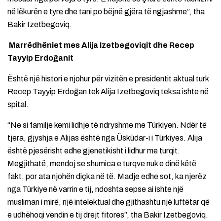
në lëkurën e tyre dhe tani po bëjnë gjëra të ngjashme”, tha
Bakir Izetbegoviq.
Marrëdhëniet mes Alija Izetbegoviqit dhe Recep
Tayyip Erdoğanit
Është një histori e njohur për vizitën e presidentit aktual turk
Recep Tayyip Erdoğan tek Alija Izetbegoviq teksa ishte në
spital.
“Ne si familje kemi lidhje të ndryshme me Türkiyen. Ndër të
tjera, gjyshja e Alijas është nga Üsküdar-i i Türkiyes. Alija
është pjesërisht edhe gjenetikisht i lidhur me turqit.
Megjithatë, mendoj se shumica e turqve nuk e dinë këtë
fakt, por ata njohën diçka në të. Madje edhe sot, ka njerëz
nga Türkiye në varrin e tij, ndoshta sepse ai ishte një
musliman i mirë, një intelektual dhe gjithashtu një luftëtar që
e udhëhoqi vendin e tij drejt fitores”, tha Bakir Izetbegoviq.