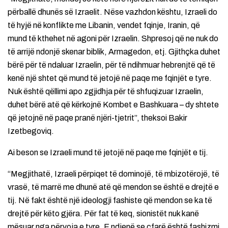
përballë dhunës së Izraelit. Nëse vazhdon kështu, Izraeli do
të hyjë në konflikte me Libanin, vendet fqinje, Iranin, që
mund të kthehet në agoni për Izraelin. Shpresoj që ne nuk do
të arrijë ndonjë skenar biblik, Armagedon, etj. Gjithçka duhet
bërë për të ndaluar Izraelin, për të ndihmuar hebrenjtë që të
kenë një shtet që mund të jetojë në paqe me fqinjët e tyre.
Nuk është qëllimi apo zgjidhja për të shfuqizuar Izraelin,
duhet bërë atë që kërkojnë Kombet e Bashkuara – dy shtete
që jetojnë në paqe pranë njëri-tjetrit”, theksoi Bakir
Izetbegoviq.
Ai beson se Izraeli mund të jetojë në paqe me fqinjët e tij.
“Megjithatë, Izraeli përpiqet të dominojë, të mbizotërojë, të
vrasë, të marrë me dhunë atë që mendon se është e drejtë e
tij. Në fakt është një ideologji fashiste që mendon se ka të
drejtë për këto gjëra. Për fat të keq, sionistët nuk kanë
mësuar nga përvoja e tyre. E ndjenë se çfarë është fashizmi