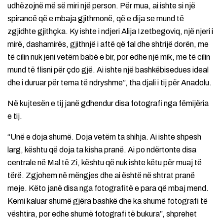
udhëzojnë më së miri një person. Për mua, ai ishte si një
spirancë që e mbaja gjithmonë, që e dija se mund të
zgjidhte gjithçka. Ky ishte i ndjeri Alija Izetbegoviq, një njeri i
mirë, dashamirës, ​​gjithnjë i aftë që fal dhe shtrijë dorën, me
të cilin nuk jeni vetëm babë e bir, por edhe një mik, me të cilin
mund të flisni për çdo gjë. Ai ishte një bashkëbisedues ideal
dhe i duruar për tema të ndryshme”, tha djali i tij për Anadolu.
Në kujtesën e tij janë gdhendur disa fotografi nga fëmijëria
e tij.
“Unë e doja shumë. Doja vetëm ta shihja. Ai ishte shpesh
larg, kështu që doja ta kisha pranë. Ai po ndërtonte disa
centrale në Mal të Zi, kështu që nuk ishte këtu për muaj të
tërë. Zgjohem në mëngjes dhe ai është në shtrat pranë
meje. Këto janë disa nga fotografitë e para që mbaj mend.
Kemi kaluar shumë gjëra bashkë dhe ka shumë fotografi të
vështira, por edhe shumë fotografi të bukura”, shprehet