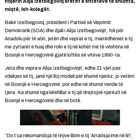
ndjerin Alija Izetbegoviq krerët e shteteve të shumta,
miqtë, ish-kolegët.
Bakir Izetbegoviq, president i Partisë së Veprimit
Demokratik (SDA) dhe djali i Alija Izetbegoviqit, foli për
Anadolu për të atin, jetën dhe veprat e tij, marrëdhëniet e tij
me zyrtarët e huaj dhe rolin e tij në kohët më të vështira në
Bosnjë e Hercegovinë gjatë luftës së viteve 1990-ta.
Jeta dhe vepra e Alija Izetbegoviqit, edhe 21 vjet pas
vdekjes së tij, janë një lloj modeli për shumë njerëz, jo vetëm
në Bosnjë e Hercegovinë, por edhe në shumë vende të
tjera. Ka shumë nga këshillat e tij që drejtojnë njerëzit në
Bosnjë e Hercegovinë dhe në botë.
“Do t’ua rekomandoja të rinjve librin e tij ‘Arratisja ime në liri’,