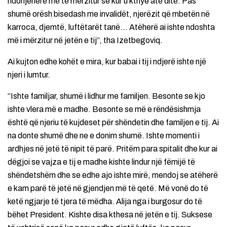
ndonjëherë më të mërzitur se kur u kthye atë ditë. Pas
shumë orësh bisedash me invalidët, njerëzit që mbetën në
karroca, djemtë, luftëtarët tanë… Atëherë ai ishte ndoshta
më i mërzitur në jetën e tij”, tha Izetbegoviq.
Ai kujton edhe kohët e mira, kur babai i tij i ndjerë ishte një
njeri i lumtur.
“Ishte familjar, shumë i lidhur me familjen. Besonte se kjo
ishte vlera më e madhe. Besonte se më e rëndësishmja
është që njeriu të kujdeset për shëndetin dhe familjen e tij. Ai
na donte shumë dhe ne e donim shumë. Ishte momenti i
ardhjes në jetë të nipit të parë. Pritëm para spitalit dhe kur ai
dëgjoi se vajza e tij e madhe kishte lindur një fëmijë të
shëndetshëm dhe se edhe ajo ishte mirë, mendoj se atëherë
e kam parë të jetë në gjendjen më të qetë. Më vonë do të
ketë ngjarje të tjera të mëdha. Alija nga i burgosur do të
bëhet President. Kishte disa kthesa në jetën e tij. Suksese