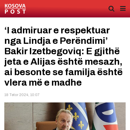
‘I admiruar e respektuar
nga Lindja e Perëndimi’
Bakir Izetbegoviq: E gjithë
jeta e Alijas është mesazh,
ai besonte se familja është
vlera më e madhe
18 Tetor 2024, 10:07