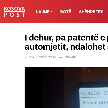
LAJME
BOTË
SHËNDETËSI
I dehur, pa patentë e 
automjetit, ndalohet
23 Shkurt 2023, 23:16
në
KOSOVË