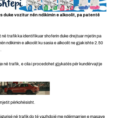
 duke vozitur nën ndikimin e alkoolit, pa patentë
 në trafik ka identifikuar shoferin duke drejtuar mjetin pa
ën ndikimin e alkoolit ku sasia e alkoolit ne gjak ishte 2.50
.
je në trafik, e cila i procedohet gjykatës për kundërvajtje
omjetit përkohësisht.
 sigurisë në trafik do të vazhdojë me ndërmarrjen e masave