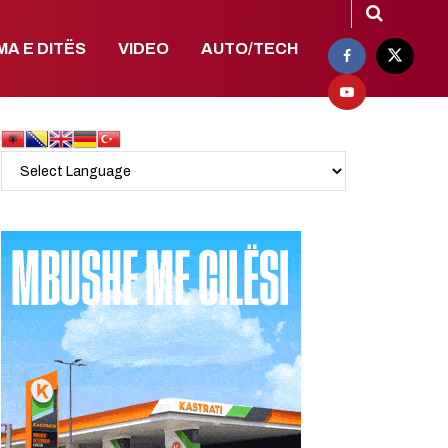
MA E DITËS
VIDEO
AUTO/TECH