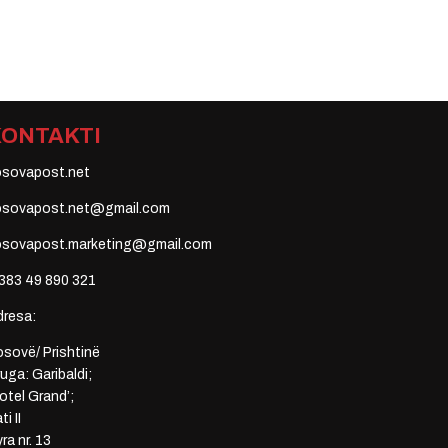
KONTAKTI
osovapost.net
osovapost.net@gmail.com
osovapost.marketing@gmail.com
383 49 890 321
dresa:
sovë/ Prishtinë
uga: Garibaldi;
otel Grand’;
ti II
ra nr. 13