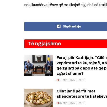
ndaj kundërvajtësve që rrezikojnë sigurinë në trafi
Shpërndaje
Të ngjajshme
Feraj, për Kadrijajn: “Cilën
veprimtari ta kujtojmë, at
që zgjati pak apo atë që 
zgjat shumë?
15 MINUTA MË PARË
Cilat janë përfitimet
shëndetësore të fistekëv
37 MINUTA MË PARË