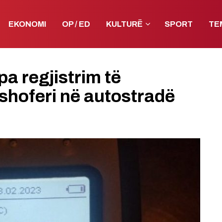
EKONOMI
OP / ED
KULTURË
SPORT
TE
pa regjistrim të
 shoferi në autostradë