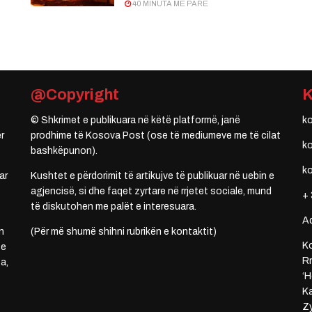
40 MINUTA MË PARË
@Copyright
© Shkrimet e publikuara në këtë platformë, janë
k
r
prodhime të Kosova Post (ose të mediumeve me të cilat
k
bashkëpunon).
k
ar
Kushtet e përdorimit të artikujve të publikuar në uebin e
agjencisë, si dhe faqet zyrtare në rrjetet sociale, mund
+ 
të diskutohen me palët e interesuara.
A
n
(Për më shumë shihni rubrikën e kontaktit)
Ko
 e
Rr
a,
‘H
Ka
Zy