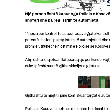
Një person është kapur nga Policia e Kosovës
shoferi dhe pa regjistrim të automjetit.
“Njësia për kontroll të autostradave gjate kontrollit
patentë shoferi, pa regjistrim të automjetit si dhe n
promilë”, thuhet në njoftimin e Policisë së Kosovës
Atij i është shqiptuar fletëparaqitje për kundërvajt
duke i përshkruar të gjitha shkeljet e gjetura.
Gjithashtu të njëjtit i janë konfiskuar targat e aut
Policia e Kosovës thotë se me qëllim të ofrimit të