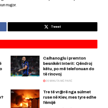
kun rrugor.
Tweet
Calhanoglu i premton
ë
besnikëri Interit: Qëndroj
po
këtu, po më telefonuan do
të rinovoj
30 MINUTA MË PARË
Tre të vr@rë nga súlmet
e?
ruse në Kiev, mes tyre edhe
fëmijë