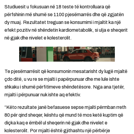
Studiuesit u fokusuan në 18 teste të kontrolluara që
përfshinin më shumë se 1100 pjesëmarrës dhe që zgjatën
dy muaj. Rezultatet treguan se konsumimi i mjaltit ka një
efekt pozitiv në shëndetin kardiometabolik, si ulja e sheqerit
në gjak dhe nivelet e kolesterolit.
Te pjesëmarrësit që konsumonin mesatarisht dy lugë mjaltë
çdo ditë, u vu re se mjalti i papërpunuar dhe me lule ishte
shkaku i shumë përfitimeve shëndetësore. Nga ana tjetër,
mjalti i përpunuar nuk ishte aq efektiv.
“Këto rezultate janë befasuese sepse mjalti përmban rreth
80 për qind sheqer, kështu që mund të mos ketë kuptim që
diçka kaq e ëmbël ul sheqerin në gjak dhe nivelet e
kolesterolit. Por mjalti është gjithashtu një përbërje