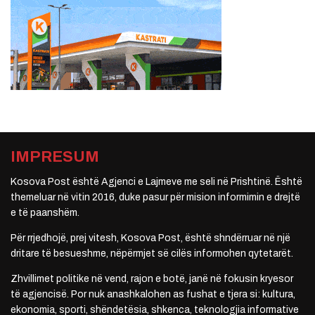
IMPRESUM
Kosova Post është Agjenci e Lajmeve me seli në Prishtinë. Është
themeluar në vitin 2016, duke pasur për mision informimin e drejtë
e të paanshëm.
Për rrjedhojë, prej vitesh, Kosova Post, është shndërruar në një
dritare të besueshme, nëpërmjet së cilës informohen qytetarët.
Zhvillimet politike në vend, rajon e botë, janë në fokusin kryesor
të agjencisë. Por nuk anashkalohen as fushat e tjera si: kultura,
ekonomia, sporti, shëndetësia, shkenca, teknologjia informative