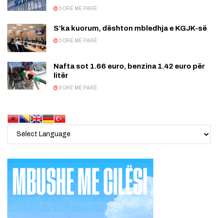
3 ORË MË PARË
S’ka kuorum, dështon mbledhja e KGJK-së
3 ORË MË PARË
Nafta sot 1.66 euro, benzina 1.42 euro për
litër
3 ORË MË PARË