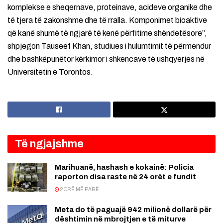
komplekse e sheqernave, proteinave, acideve organike dhe
të tjera të zakonshme dhe të rralla. Komponimet bioaktive
që kanë shumë të ngjarë të kenë përfitime shëndetësore”,
shpjegon Tauseef Khan, studiues i hulumtimit të përmendur
dhe bashkëpunëtor kërkimor i shkencave të ushqyerjes në
Universitetin e Torontos.
Të ngjajshme
Marihuanë, hashash e kokainë: Policia
raporton disa raste në 24 orët e fundit
2 ORË MË PARË
Meta do të paguajë 942 milionë dollarë për
dështimin në mbrojtjen e të miturve