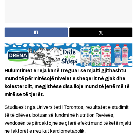
Hulumtimet e reja kanë treguar se mjalti gjithashtu
mund të përmirësojë nivelet e sheqerit në gjak dhe
kolesterolit, megjithëse disa lloje mund të jenë më të
mirë se të tjerët.
Studiuesit nga Universiteti i Torontos, rezultatet e studimit
të të cilëve u botuan së fundmi në Nutrition Revieës,
vendosën të përcaktojnë se çfarë efekti mund të ketë mjalti
në faktorët e rrezikut kardiometabolik.