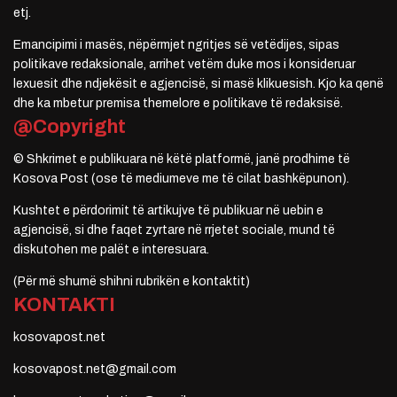
etj.
Emancipimi i masës, nëpërmjet ngritjes së vetëdijes, sipas
politikave redaksionale, arrihet vetëm duke mos i konsideruar
lexuesit dhe ndjekësit e agjencisë, si masë klikuesish. Kjo ka qenë
dhe ka mbetur premisa themelore e politikave të redaksisë.
@Copyright
© Shkrimet e publikuara në këtë platformë, janë prodhime të
Kosova Post (ose të mediumeve me të cilat bashkëpunon).
Kushtet e përdorimit të artikujve të publikuar në uebin e
agjencisë, si dhe faqet zyrtare në rrjetet sociale, mund të
diskutohen me palët e interesuara.
(Për më shumë shihni rubrikën e kontaktit)
KONTAKTI
kosovapost.net
kosovapost.net@gmail.com