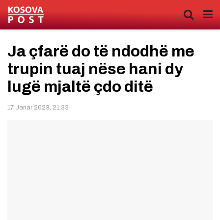
Ja çfarë do të ndodhë me
trupin tuaj nëse hani dy
lugë mjaltë çdo ditë
17 Janar 2023, 21:33