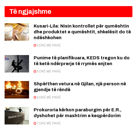
Të ngjajshme
Kusari-Lila: Nisin kontrollet për qumështin
dhe produktet e qumështit, shkelësit do të
ndëshkohen
5 ORË MË PARË
Punime të planifikuara, KEDS tregon ku do
të ketë ndërprerje të rrymës enjten
5 ORË MË PARË
Shpëŕthen vetura në Gjilan, një person në
gjendje të rëndë
5 ORË MË PARË
Prokuroria kërkon paraburgim për E.R.,
dyshohet për mashtrim e keqpërdorim
7 ORË MË PARË