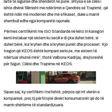
lartë të sigurisë dhe shëndetit në punë, shtysa e së cilës i
ishte dhënë fillimisht me ndërtimin e Qendrës së Trajnimit, që
është ndër më modernet dhe më efikaset, duke u marrë
shembull edhe nga kompanitë rajonale.
Përmes certifikimit me ISO Standarde në këto tri kategori
kemi instaluar një sistem ku secili e di çka duhet bërë, si
duhet bërë, kur kryhen dhe si kryhen punët dhe proceset. Kjo
tregon që KEDS është kompani serioze, me sistem të
ndërtuar shumë mirë”, thotë Valbona Kadrijaj, drejtoreshë
për Siguri, Cilësi dhe Trajnime në KEDS.
Sipas saj, ky certifikim i trefishtë, përpos që rrit vlerën e
kompanisë, prej tij përfitojnë direkt konsumatorët që do të
marrin shërbime të standardizuara.