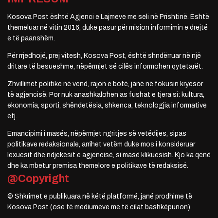
Kosova Post është Agjenci e Lajmeve me seli në Prishtinë. Është
themeluar në vitin 2016, duke pasur për mision informimin e drejtë
e të paanshëm.
Për rrjedhojë, prej vitesh, Kosova Post, është shndërruar në një
dritare të besueshme, nëpërmjet së cilës informohen qytetarët.
Zhvillimet politike në vend, rajon e botë, janë në fokusin kryesor
të agjencisë. Por nuk anashkalohen as fushat e tjera si: kultura,
ekonomia, sporti, shëndetësia, shkenca, teknologjia informative
etj.
Emancipimi i masës, nëpërmjet ngritjes së vetëdijes, sipas
politikave redaksionale, arrihet vetëm duke mos i konsideruar
lexuesit dhe ndjekësit e agjencisë, si masë klikuesish. Kjo ka qenë
dhe ka mbetur premisa themelore e politikave të redaksisë.
@Copyright
© Shkrimet e publikuara në këtë platformë, janë prodhime të
Kosova Post (ose të mediumeve me të cilat bashkëpunon).