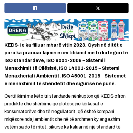
KEDS-i e ka filluar mbarë vitin 2023. Qysh në ditët e
para ka pranuar lajmin e certifikimit me tri kategori të
ISO standardeve, ISO 9001-2008 – Sistemi i
Menaxhimit të Cilësisë, ISO 14001-2015 – Sistemi
Menaxherial i Ambientit, ISO 45001-2018 – Sistemet
e menaxhimit të shëndetit dhe sigurisë në punë.
Certifikimi me këto tri standarde nënkupton që KEDS ofron
produkte dhe shërbime që plotësojnë kërkesat e
konsumatorëve dhe të rregullatorit, që është kompani
miqësore ndaj ambientit dhe në të ardhmen ky angazhim
vetëm sa do të rritet, sikurse ka kaluar në një standard të