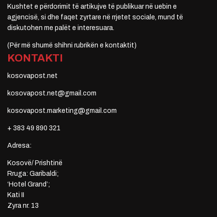
Kushtet e përdorimit të artikujve të publikuar në uebin e
agjencisë, si dhe faqet zyrtare në rrjetet sociale, mund të
diskutohen me palët e interesuara.
(Për më shumë shihni rubrikën e kontaktit)
KONTAKTI
kosovapost.net
kosovapost.net@gmail.com
kosovapost.marketing@gmail.com
+ 383 49 890 321
Adresa:
Kosovë/ Prishtinë
Rruga: Garibaldi;
‘Hotel Grand’;
Kati II
Zyra nr. 13