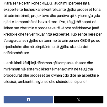
Para se të certifikohet KEDS, auditimi i përbërë nga
ekspertë të fushës kanë kontrolluar të gjitha proceset tona
të administrimit, projekteve dhe punëve që kryhen nga çdo
njësi e kompanisë në baza ditore. Pra, të gjithë hapat që
lidhen me zbatimin e proceseve të këtyre shërbimeve janë
kredibilë dhe të verifikuar nga ekspertët. Kjo është bërë për
t’u siguruar se i gjithë sistemi me të cilin punon KEDS po ec
rrjedhshëm dhe në përpikëri me të gjitha standardet
ndërkombëtare.
Certifikimi i këtij lloji dëshmon që kompania zbaton dhe
mirëmban një sistem cilësor të menaxhimit në të gjitha
procedurat dhe proceset që kryhen çdo ditë në aspektin e
cilësisë, ambientit, sigurisë dhe shëndetit në punë!