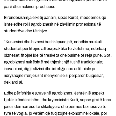
parë dhe makineri prodhuese.
E rëndësishmja e këtij panairi, sipas Kurtit, medoemos që
ishte edhe roli i agrobiznesit në zhvillimin profesional të
studentëve dhe të rinjve.
“Kur arsimi dhe biznesi bashkëpunojnë, ndodhin mrekulli:
studentët përfitojnë aftësi praktike të vlefshme, ndërkaq
bizneset fitojnë ide të freskëta dhe burime të reja pune. Sot,
agrobiznesi nuk është më thjesht një fushë tradicionale;
inovacioni, digjitalizimi dhe inteligjenca artificiale po
ndryshojnë rrënjësisht mënyrën se si përparon bujqësia”,
deklaroi ai.
Edhe përfshirja e grave në agrobiznes, është një aspekt
tjetër i rëndësishëm, tha kryeministri Kurti, sepse gratë tona
janë ndërmarrëse të shkëlqyera dhe përmes bizneseve të
tyre të vogla, jo vetëm që fuqizojnë ekonominë lokale, por