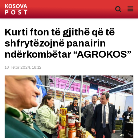
Kurti fton të gjithë që të
shfrytëzojnë panairin
ndërkombëtar “AGROKOS”
16 Tetor 2024, 16:12