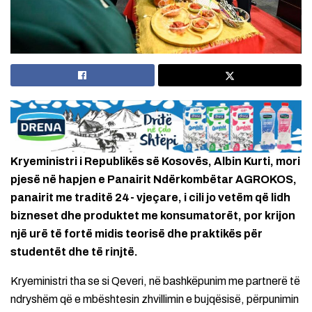
Kryeministri i Republikës së Kosovës, Albin Kurti, mori
pjesë në hapjen e Panairit Ndërkombëtar AGROKOS,
panairit me traditë 24- vjeçare, i cili jo vetëm që lidh
bizneset dhe produktet me konsumatorët, por krijon
një urë të fortë midis teorisë dhe praktikës për
studentët dhe të rinjtë.
Kryeministri tha se si Qeveri, në bashkëpunim me partnerë të
ndryshëm që e mbështesin zhvillimin e bujqësisë, përpunimin