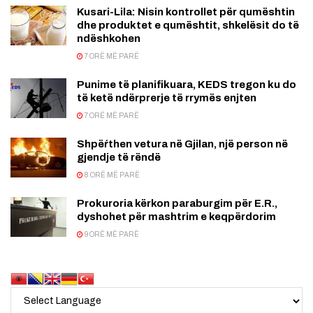
Kusari-Lila: Nisin kontrollet për qumështin
dhe produktet e qumështit, shkelësit do të
ndëshkohen
7 ORË MË PARË
Punime të planifikuara, KEDS tregon ku do
të ketë ndërprerje të rrymës enjten
7 ORË MË PARË
Shpëŕthen vetura në Gjilan, një person në
gjendje të rëndë
8 ORË MË PARË
Prokuroria kërkon paraburgim për E.R.,
dyshohet për mashtrim e keqpërdorim
9 ORË MË PARË