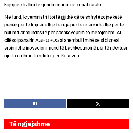
krijojnë zhvillim të qëndrueshëm në zonat rurale.
Në fund, kryeministri ftoi të gjithë që të shfrytëzojnë këtë
panair për të krijuar lidhje të reja për të ndarë ide dhe për të
hulumtuar mundësitë për bashkëveprim të mëtejshëm. Ai
cilësoi panairin AGROKOS si shembull i mirë se si biznesi,
arsimi dhe inovacioni mund të bashkëpunojnë për të ndërtuar
një të ardhme të ndritur për Kosovën.
Të ngjajshme