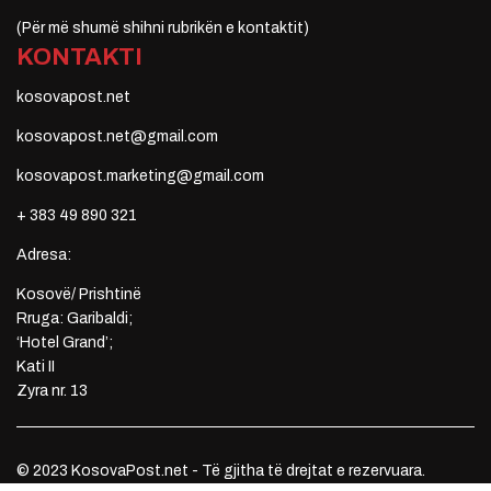
(Për më shumë shihni rubrikën e kontaktit)
KONTAKTI
kosovapost.net
kosovapost.net@gmail.com
kosovapost.marketing@gmail.com
+ 383 49 890 321
Adresa:
Kosovë/ Prishtinë
Rruga: Garibaldi;
‘Hotel Grand’;
Kati II
Zyra nr. 13
© 2023 KosovaPost.net - Të gjitha të drejtat e rezervuara.