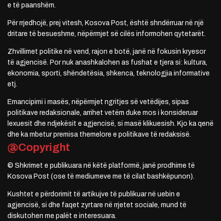
e të paanshëm.
Për rrjedhojë, prej vitesh, Kosova Post, është shndërruar në një
dritare të besueshme, nëpërmjet së cilës informohen qytetarët.
Zhvillimet politike në vend, rajon e botë, janë në fokusin kryesor
të agjencisë. Por nuk anashkalohen as fushat e tjera si: kultura,
ekonomia, sporti, shëndetësia, shkenca, teknologjia informative
etj.
Emancipimi i masës, nëpërmjet ngritjes së vetëdijes, sipas
politikave redaksionale, arrihet vetëm duke mos i konsideruar
lexuesit dhe ndjekësit e agjencisë, si masë klikuesish. Kjo ka qenë
dhe ka mbetur premisa themelore e politikave të redaksisë.
@Copyright
© Shkrimet e publikuara në këtë platformë, janë prodhime të
Kosova Post (ose të mediumeve me të cilat bashkëpunon).
Kushtet e përdorimit të artikujve të publikuar në uebin e
agjencisë, si dhe faqet zyrtare në rrjetet sociale, mund të
diskutohen me palët e interesuara.