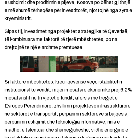
e ushqimit dhe prodhimin e pijeve, Kosova po bëhet gjithnjë
e më shumë tërheqëse për investitorët, njoftojnë nga zyra e
kryeministrit.
Sipas tij, investimet nga projektet strategjike të Qeverisë,
të kombinuara me faktorë të tjerë mbështetës, po na
drejtojnë te një e ardhme premtuese.
Si faktorë mbështetës, kreu i qeverisë veçoi stabilitetin
institucional të vendit, rritjen mesatare ekonomike prej 6.2%
mesatarisht në tri vjetët e fundit, afërsia me tregjet e
Evropës Perëndimore, zhvillimi i projekteve infrastrukturore
në sektorët e transportit, përparimi i sektorëve si bujqësia,
përpunimi i ushqimit dhe teknologjia informative, rinia e
madhe, e talentuar dhe shumëgjuhëshe, si dhe energjinë e
lirë elektrike e mungesën e taksave doganore për lëndë të