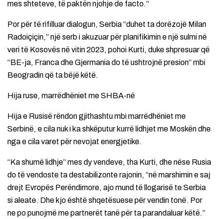
mes shteteve, të paktën njohje de facto.”
Por për të rifilluar dialogun, Serbia “duhet ta dorëzojë Milan
Radoiçiçin,” një serb i akuzuar për planifikimin e një sulmi në
veri të Kosovës në vitin 2023, pohoi Kurti, duke shpresuar që
“BE-ja, Franca dhe Gjermania do të ushtrojnë presion” mbi
Beogradin që ta bëjë këtë.
Hija ruse, marrëdhëniet me SHBA-në
Hija e Rusisë rëndon gjithashtu mbi marrëdhëniet me
Serbinë, e cila nuk i ka shkëputur kurrë lidhjet me Moskën dhe
nga e cila varet për nevojat energjetike.
“Ka shumë lidhje” mes dy vendeve, tha Kurti, dhe nëse Rusia
do të vendoste ta destabilizonte rajonin, “në marshimin e saj
drejt Evropës Perëndimore, ajo mund të llogarisë te Serbia
si aleate. Dhe kjo është shqetësuese për vendin tonë. Por
ne po punojmë me partnerët tanë për ta parandaluar këtë.”