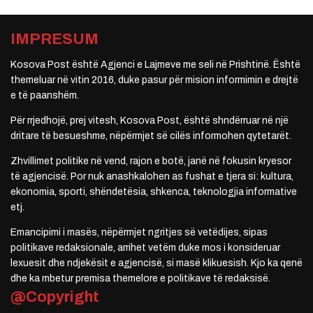
IMPRESUM
Kosova Post është Agjenci e Lajmeve me seli në Prishtinë. Është
themeluar në vitin 2016, duke pasur për mision informimin e drejtë
e të paanshëm.
Për rrjedhojë, prej vitesh, Kosova Post, është shndërruar në një
dritare të besueshme, nëpërmjet së cilës informohen qytetarët.
Zhvillimet politike në vend, rajon e botë, janë në fokusin kryesor
të agjencisë. Por nuk anashkalohen as fushat e tjera si: kultura,
ekonomia, sporti, shëndetësia, shkenca, teknologjia informative
etj.
Emancipimi i masës, nëpërmjet ngritjes së vetëdijes, sipas
politikave redaksionale, arrihet vetëm duke mos i konsideruar
lexuesit dhe ndjekësit e agjencisë, si masë klikuesish. Kjo ka qenë
dhe ka mbetur premisa themelore e politikave të redaksisë.
@Copyright