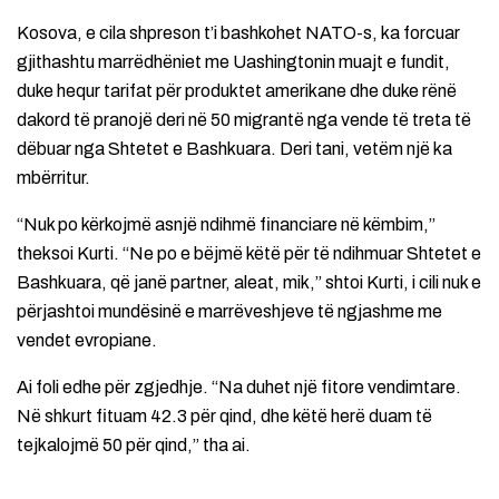
Kosova, e cila shpreson t’i bashkohet NATO-s, ka forcuar
gjithashtu marrëdhëniet me Uashingtonin muajt e fundit,
duke hequr tarifat për produktet amerikane dhe duke rënë
dakord të pranojë deri në 50 migrantë nga vende të treta të
dëbuar nga Shtetet e Bashkuara. Deri tani, vetëm një ka
mbërritur.
“Nuk po kërkojmë asnjë ndihmë financiare në këmbim,”
theksoi Kurti. “Ne po e bëjmë këtë për të ndihmuar Shtetet e
Bashkuara, që janë partner, aleat, mik,” shtoi Kurti, i cili nuk e
përjashtoi mundësinë e marrëveshjeve të ngjashme me
vendet evropiane.
Ai foli edhe për zgjedhje. “Na duhet një fitore vendimtare.
Në shkurt fituam 42.3 për qind, dhe këtë herë duam të
tejkalojmë 50 për qind,” tha ai.