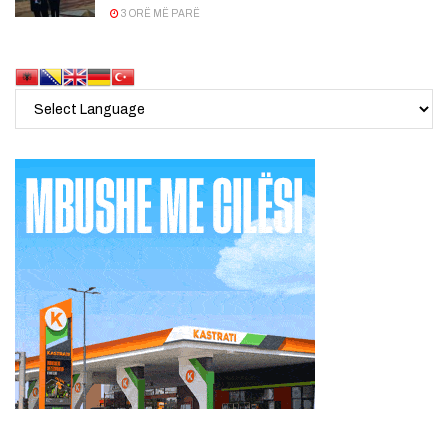
3 ORË MË PARË