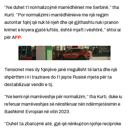
“Ne duhet t’i normalizojmë marrëdhëniet me Serbinë,” tha
Kurti. “Por normalizimi i marrëdhënieve me një regjim
autoritar fqinj që nuk të njeh dhe që gjithashtu nuk i pranon
krimet e kryera gjatë luftës, është mjaft i vështirë,” shtoi ai
për A
FP.
Tensionet mes dy fqinjëve janë rregullisht të larta dhe një
shpërthim i ri i trazirave do t’i jepte Rusisë mjete për ta
destabilizuar vendin e tij.
“Ne kemi një marrëveshje për normalizim,” tha Kurti, duke iu
referuar marrëveshjes së nënshkruar nën ndërmjetësimin e
Bashkimit Evropian në vitin 2023.
“Duhet ta zbatojmë atë, gjë që nënkupton njohje reciproke