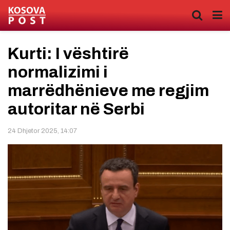
Kurti: I vështirë
normalizimi i
marrëdhënieve me regjim
autoritar në Serbi
24 Dhjetor 2025, 14:07