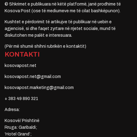
© Shkrimet e publikuara në këtë platformë, janë prodhime të
Kosova Post (ose të mediumeve me të cilat bashkëpunon).
Kushtet e përdorimit të artikujve të publikuar në uebin e
agjencisë, si dhe faqet zyrtare në rrjetet sociale, mund të
diskutohen me palët e interesuara.
(Për më shumë shihni rubrikën e kontaktit)
KONTAKTI
kosovapost.net
kosovapost.net@gmail.com
kosovapost.marketing@gmail.com
+ 383 49 890 321
Adresa:
Kosovë/ Prishtinë
Rruga: Garibaldi;
‘Hotel Grand’;