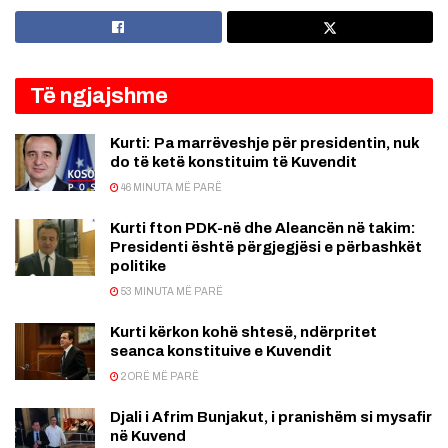
Të ngjajshme
Kurti: Pa marrëveshje për presidentin, nuk
do të ketë konstituim të Kuvendit
46 MINUTA MË PARË
Kurti fton PDK-në dhe Aleancën në takim:
Presidenti është përgjegjësi e përbashkët
politike
53 MINUTA MË PARË
Kurti kërkon kohë shtesë, ndërpritet
seanca konstituive e Kuvendit
2 ORË MË PARË
Djali i Afrim Bunjakut, i pranishëm si mysafir
në Kuvend