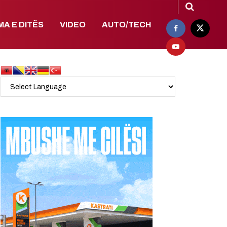
MA E DITËS
VIDEO
AUTO/TECH