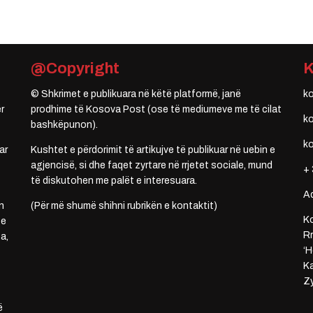
@Copyright
© Shkrimet e publikuara në këtë platformë, janë
k
r
prodhime të Kosova Post (ose të mediumeve me të cilat
k
bashkëpunon).
k
ar
Kushtet e përdorimit të artikujve të publikuar në uebin e
agjencisë, si dhe faqet zyrtare në rrjetet sociale, mund
+ 
të diskutohen me palët e interesuara.
A
n
(Për më shumë shihni rubrikën e kontaktit)
Ko
 e
Rr
a,
‘H
Ka
Zy
ë