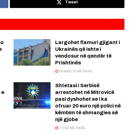
Tweet
po
Largohet flamuri gjigant i
e
Ukrainës që ishte i
vendosur në qendër të
Prishtinës
28 MINUTA MË PARË
Shtetasi i Serbisë
 e
arrestohet në Mitrovicë
pasi dyshohet se i ka
ofruar 20 euro një polici në
këmbim të shmangies së
një gjobe
2 ORË MË PARË