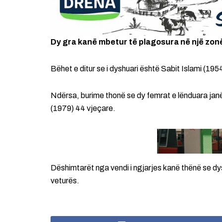
Dy gra kanë mbetur të plagosura në një zon
Bëhet e ditur se i dyshuari është Sabit Islami (195
Ndërsa, burime thonë se dy femrat e lënduara jan
(1979) 44 vjeçare.
Dëshimtarët nga vendi i ngjarjes kanë thënë se d
veturës.