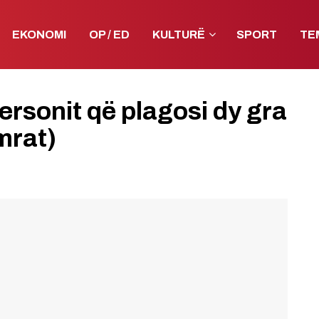
EKONOMI
OP / ED
KULTURË
SPORT
TE
personit që plagosi dy gra
mrat)