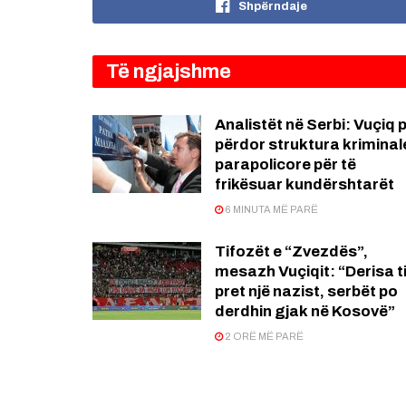
Shpërndaje
Të ngjajshme
Analistët në Serbi: Vuçiq 
përdor struktura kriminal
parapolicore për të
frikësuar kundërshtarët
6 MINUTA MË PARË
Tifozët e “Zvezdës”,
mesazh Vuçiqit: “Derisa ti
pret një nazist, serbët po
derdhin gjak në Kosovë”
2 ORË MË PARË