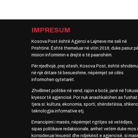
IMPRESUM
Kosova Post është Agjenci e Lajmeve me seli në
Prishtinë. Është themeluar në vitin 2016, duke pasur pë
mision informimin e drejtë e të paanshëm.
Për rrjedhojë, prej vitesh, Kosova Post, është shndërru
në një dritare të besueshme, nëpërmjet së cilës
informohen qytetarët.
Zhvillimet politike në vend, rajon e botë, janë në fokusi
kryesor të agjencisë. Por nuk anashkalohen as fushat
tjera si: kultura, ekonomia, sporti, shëndetësia, shkenc
teknologjia informative etj.
Emancipimi i masës, nëpërmjet ngritjes së vetëdijes,
sipas politikave redaksionale, arrihet vetëm duke mos i
konsideruar lexuesit dhe ndjekësit e agjencisë, si mas