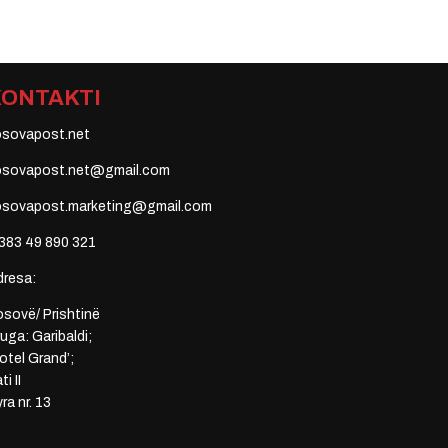
KONTAKTI
osovapost.net
osovapost.net@gmail.com
osovapost.marketing@gmail.com
383 49 890 321
dresa:
sovë/ Prishtinë
uga: Garibaldi;
otel Grand’;
ti II
ra nr. 13