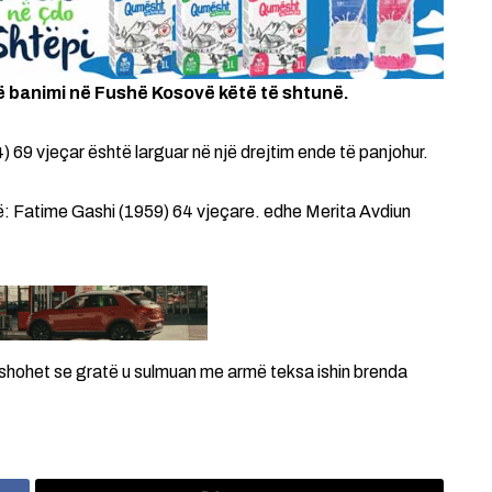
ë banimi në Fushë Kosovë këtë të shtunë.
4) 69 vjeçar është larguar në një drejtim ende të panjohur.
ë: Fatime Gashi (1959) 64 vjeçare. edhe Merita Avdiun
yshohet se gratë u sulmuan me armë teksa ishin brenda