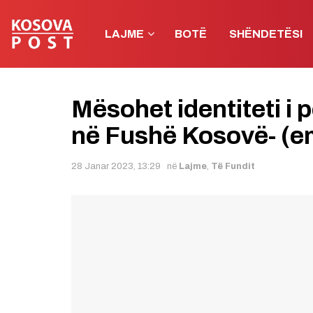
LAJME
BOTË
SHËNDETËSI
Mësohet identiteti i 
në Fushë Kosovë- (e
28 Janar 2023, 13:29
në
Lajme
,
Të Fundit