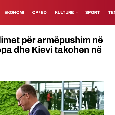
EKONOMI
OP / ED
KULTURË
SPORT
TE
edimet për armëpushim në
pa dhe Kievi takohen në