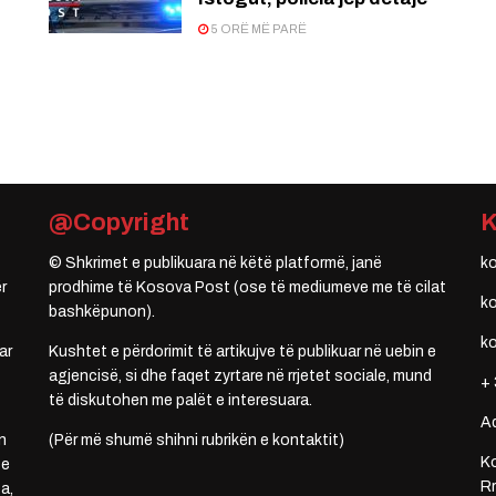
5 ORË MË PARË
@Copyright
© Shkrimet e publikuara në këtë platformë, janë
k
r
prodhime të Kosova Post (ose të mediumeve me të cilat
k
bashkëpunon).
k
ar
Kushtet e përdorimit të artikujve të publikuar në uebin e
agjencisë, si dhe faqet zyrtare në rrjetet sociale, mund
+ 
të diskutohen me palët e interesuara.
A
n
(Për më shumë shihni rubrikën e kontaktit)
Ko
 e
Rr
a,