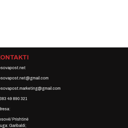
KONTAKTI
osovapost.net
osovapost.net@gmail.com
osovapost.marketing@gmail.com
383 49 890 321
dresa:
sovë/ Prishtinë
uga: Garibaldi;