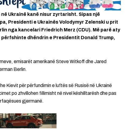
ë Ukrainë kanë nisur zyrtarisht. Sipas një
pa, Presidenti e Ukrainës Volodymyr Zelenski u prit
lin nga kancelari Friedrich Merz (CDU). Më parë aty
 përfshinte dhëndrin e Presidentit Donald Trump,
ajmeve, emisarët amerikanë Steve Witkoff dhe Jared
erman Berlin.
e Kievit për përfundimin e luftës së Rusisë në Ukrainë
t po zhvillohen fillimisht në nivel këshilltarësh dhe pas
përfaqësues gjermanë.