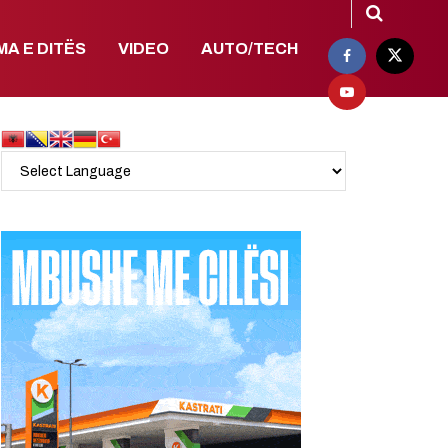
MA E DITËS
VIDEO
AUTO/TECH