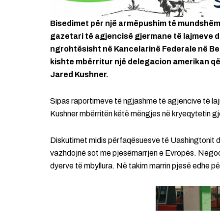
Bisedimet për një armëpushim të mundshëm n
gazetari të agjencisë gjermane të lajmeve d
ngrohtësisht në Kancelarinë Federale në Ber
kishte mbërritur një delegacion amerikan që
Jared Kushner.
Sipas raportimeve të ngjashme të agjencive të l
Kushner mbërritën këtë mëngjes në kryeqytetin gj
Diskutimet midis përfaqësuesve të Uashingtonit dh
vazhdojnë sot me pjesëmarrjen e Evropës. Negocime
dyerve të mbyllura. Në takim marrin pjesë edhe 