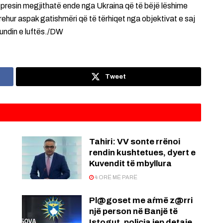
resin megjithatë ende nga Ukraina që të bëjë lëshime
prehur aspak gatishmëri që të tërhiqet nga objektivat e saj
fundin e luftës./DW
Tweet
:
Tahiri: VV sonte rrënoi
rendin kushtetues, dyert e
Kuvendit të mbyllura
4 ORË MË PARË
Pl@goset me aŕmë z@rri
një person në Banjë të
Istogut, policia jep detaje