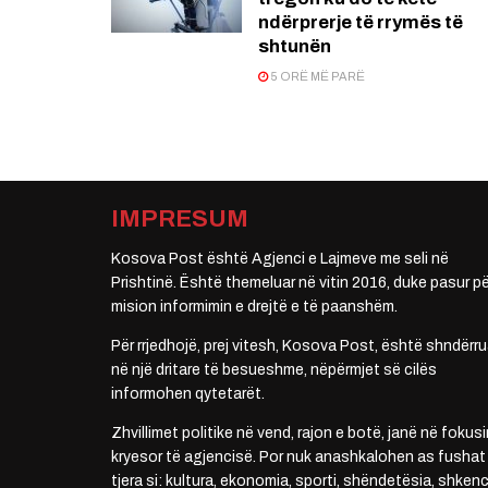
ndërprerje të rrymës të
shtunën
5 ORË MË PARË
IMPRESUM
Kosova Post është Agjenci e Lajmeve me seli në
Prishtinë. Është themeluar në vitin 2016, duke pasur pë
mision informimin e drejtë e të paanshëm.
Për rrjedhojë, prej vitesh, Kosova Post, është shndërru
në një dritare të besueshme, nëpërmjet së cilës
informohen qytetarët.
Zhvillimet politike në vend, rajon e botë, janë në fokusi
kryesor të agjencisë. Por nuk anashkalohen as fushat
tjera si: kultura, ekonomia, sporti, shëndetësia, shkenc