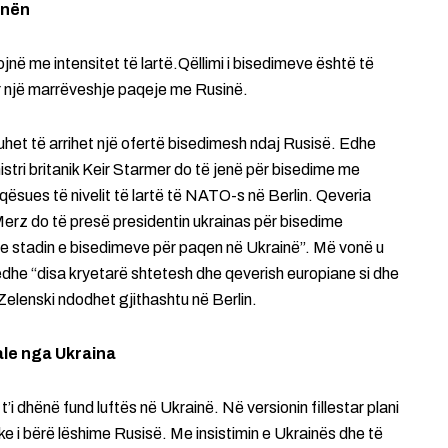
inën
jnë me intensitet të lartë.Qëllimi i bisedimeve është të
ër një marrëveshje paqeje me Rusinë.
het të arrihet një ofertë bisedimesh ndaj Rusisë. Edhe
ri britanik Keir Starmer do të jenë për bisedime me
ësues të nivelit të lartë të NATO-s në Berlin. Qeveria
erz do të presë presidentin ukrainas për bisedime
 stadin e bisedimeve për paqen në Ukrainë”. Më vonë u
edhe “disa kryetarë shtetesh dhe qeverish europiane si dhe
elenski ndodhet gjithashtu në Berlin.
ale nga Ukraina
’i dhënë fund luftës në Ukrainë. Në versionin fillestar plani
e i bërë lëshime Rusisë. Me insistimin e Ukrainës dhe të