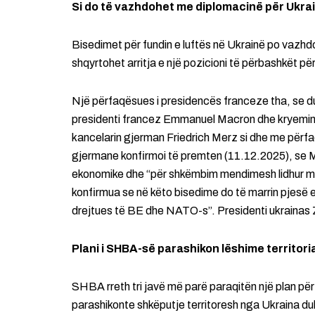
Si do të vazhdohet me diplomacinë për Ukra
Bisedimet për fundin e luftës në Ukrainë po vazhdo
shqyrtohet arritja e një pozicioni të përbashkët p
Një përfaqësues i presidencës franceze tha, se du
presidenti francez Emmanuel Macron dhe kryeminist
kancelarin gjerman Friedrich Merz si dhe me përfaq
gjermane konfirmoi të premten (11.12.2025), se M
ekonomike dhe “për shkëmbim mendimesh lidhur me
konfirmua se në këto bisedime do të marrin pjesë 
drejtues të BE dhe NATO-s”. Presidenti ukrainas Z
Plani i SHBA-së parashikon lëshime territori
SHBA rreth tri javë më parë paraqitën një plan për t
parashikonte shkëputje territoresh nga Ukraina duk