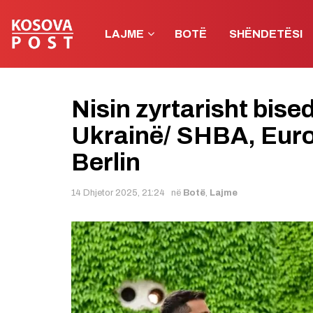
LAJME
BOTË
SHËNDETËSI
Nisin zyrtarisht bis
Ukrainë/ SHBA, Euro
Berlin
14 Dhjetor 2025, 21:24
në
Botë
,
Lajme