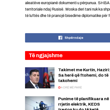
aleatëve europianë dokumenti u përpunua. SHBA p
territoriale ndaj Rusisë. Moska deri tani nuk ka sh
të luftës dhe të pranojë bisedime diplomatike për 
Shpërndaje
Të ngjajshme
Takimet me Kurtin, Haziri
Sa herë që ftohemi, do të
takohemi
4 ORË MË PARË
Punime të planifikuara në
rrjetin elektrik, KEDS
tregon ku do të ketë