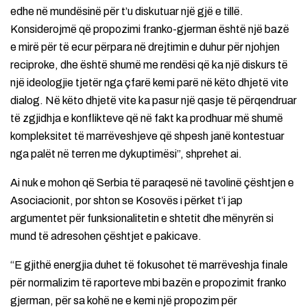
edhe në mundësinë për t’u diskutuar një gjë e tillë.
Konsiderojmë që propozimi franko-gjerman është një bazë
e mirë për të ecur përpara në drejtimin e duhur për njohjen
reciproke, dhe është shumë me rendësi që ka një diskurs të
një ideologjie tjetër nga çfarë kemi parë në këto dhjetë vite
dialog. Në këto dhjetë vite ka pasur një qasje të përqendruar
të zgjidhja e konflikteve që në fakt ka prodhuar më shumë
kompleksitet të marrëveshjeve që shpesh janë kontestuar
nga palët në terren me dykuptimësi”, shprehet ai.
Ai nuk e mohon që Serbia të paraqesë në tavolinë çështjen e
Asociacionit, por shton se Kosovës i përket t’i jap
argumentet për funksionalitetin e shtetit dhe mënyrën si
mund të adresohen çështjet e pakicave.
“E gjithë energjia duhet të fokusohet të marrëveshja finale
për normalizim të raporteve mbi bazën e propozimit franko
gjerman, për sa kohë ne e kemi një propozim për