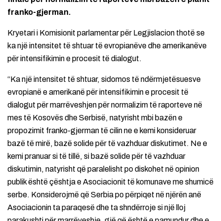
franko-gjerman.
Kryetari i Komisionit parlamentar për Legjislacion thotë se
ka një intensitet të shtuar të evropianëve dhe amerikanëve
për intensifikimin e procesit të dialogut.
“Ka një intensitet të shtuar, sidomos të ndërmjetësuesve
evropianë e amerikanë për intensifikimin e procesit të
dialogut për marrëveshjen për normalizim të raporteve në
mes të Kosovës dhe Serbisë, natyrisht mbi bazën e
propozimit franko-gjerman të cilin ne e kemi konsideruar
bazë të mirë, bazë solide për të vazhduar diskutimet. Ne e
kemi pranuar si të tillë, si bazë solide për të vazhduar
diskutimin, natyrisht që paralelisht po diskohet në opinion
publik është çështja e Asociacionit të komunave me shumicë
serbe. Konsiderojmë që Serbia po përpiqet në njërën anë
Asociacionin ta paraqesë dhe ta shndërroje si një lloj
parakushti për marrëveshje, gjë që është e pamundur dhe e