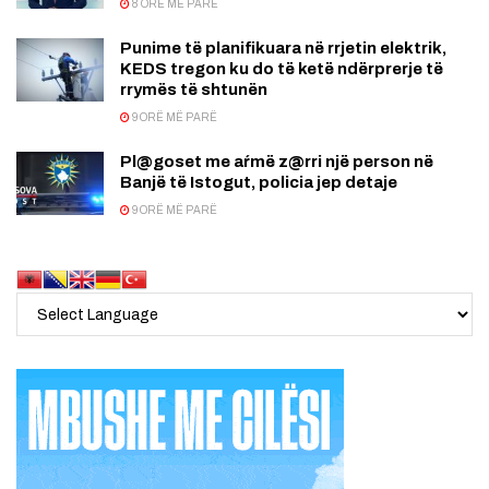
8 ORË MË PARË
Punime të planifikuara në rrjetin elektrik,
KEDS tregon ku do të ketë ndërprerje të
rrymës të shtunën
9 ORË MË PARË
Pl@goset me aŕmë z@rri një person në
Banjë të Istogut, policia jep detaje
9 ORË MË PARË