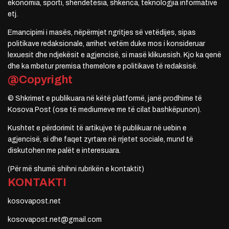
ekonomia, sporti, shëndetësia, shkenca, teknologjia informative
etj.
Emancipimi i masës, nëpërmjet ngritjes së vetëdijes, sipas
politikave redaksionale, arrihet vetëm duke mos i konsideruar
lexuesit dhe ndjekësit e agjencisë, si masë klikuesish. Kjo ka qenë
dhe ka mbetur premisa themelore e politikave të redaksisë.
@Copyright
© Shkrimet e publikuara në këtë platformë, janë prodhime të
Kosova Post (ose të mediumeve me të cilat bashkëpunon).
Kushtet e përdorimit të artikujve të publikuar në uebin e
agjencisë, si dhe faqet zyrtare në rrjetet sociale, mund të
diskutohen me palët e interesuara.
(Për më shumë shihni rubrikën e kontaktit)
KONTAKTI
kosovapost.net
kosovapost.net@gmail.com