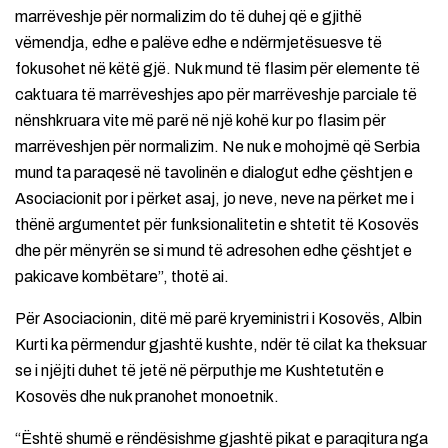
marrëveshje për normalizim do të duhej që e gjithë
vëmendja, edhe e palëve edhe e ndërmjetësuesve të
fokusohet në këtë gjë. Nuk mund të flasim për elemente të
caktuara të marrëveshjes apo për marrëveshje parciale të
nënshkruara vite më parë në një kohë kur po flasim për
marrëveshjen për normalizim. Ne nuk e mohojmë që Serbia
mund ta paraqesë në tavolinën e dialogut edhe çështjen e
Asociacionit por i përket asaj, jo neve, neve na përket me i
thënë argumentet për funksionalitetin e shtetit të Kosovës
dhe për mënyrën se si mund të adresohen edhe çështjet e
pakicave kombëtare”, thotë ai.
Për Asociacionin, ditë më parë kryeministri i Kosovës, Albin
Kurti ka përmendur gjashtë kushte, ndër të cilat ka theksuar
se i njëjti duhet të jetë në përputhje me Kushtetutën e
Kosovës dhe nuk pranohet monoetnik.
“Është shumë e rëndësishme gjashtë pikat e paraqitura nga