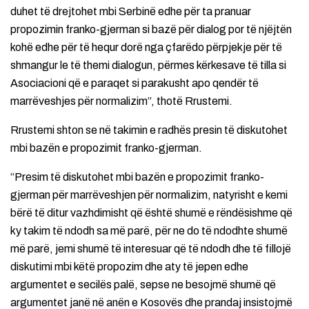
duhet të drejtohet mbi Serbinë edhe për ta pranuar
propozimin franko-gjerman si bazë për dialog por të njëjtën
kohë edhe për të hequr dorë nga çfarëdo përpjekje për të
shmangur le të themi dialogun, përmes kërkesave të tilla si
Asociacioni që e paraqet si parakusht apo qendër të
marrëveshjes për normalizim”, thotë Rrustemi.
Rrustemi shton se në takimin e radhës presin të diskutohet
mbi bazën e propozimit franko-gjerman.
“Presim të diskutohet mbi bazën e propozimit franko-
gjerman për marrëveshjen për normalizim, natyrisht e kemi
bërë të ditur vazhdimisht që është shumë e rëndësishme që
ky takim të ndodh sa më parë, për ne do të ndodhte shumë
më parë, jemi shumë të interesuar që të ndodh dhe të fillojë
diskutimi mbi këtë propozim dhe aty të jepen edhe
argumentet e secilës palë, sepse ne besojmë shumë që
argumentet janë në anën e Kosovës dhe prandaj insistojmë