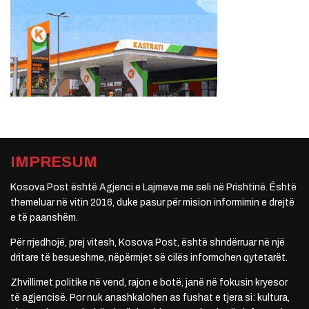
IMPRESUM
Kosova Post është Agjenci e Lajmeve me seli në Prishtinë. Është
themeluar në vitin 2016, duke pasur për mision informimin e drejtë
e të paanshëm.
Për rrjedhojë, prej vitesh, Kosova Post, është shndërruar në një
dritare të besueshme, nëpërmjet së cilës informohen qytetarët.
Zhvillimet politike në vend, rajon e botë, janë në fokusin kryesor
të agjencisë. Por nuk anashkalohen as fushat e tjera si: kultura,