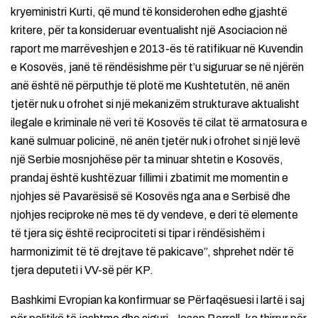
kryeministri Kurti, që mund të konsiderohen edhe gjashtë
kritere, për ta konsideruar eventualisht një Asociacion në
raport me marrëveshjen e 2013-ës të ratifikuar në Kuvendin
e Kosovës, janë të rëndësishme për t’u siguruar se në njërën
anë është në përputhje të plotë me Kushtetutën, në anën
tjetër nuk u ofrohet si një mekanizëm strukturave aktualisht
ilegale e kriminale në veri të Kosovës të cilat të armatosura e
kanë sulmuar policinë, në anën tjetër nuk i ofrohet si një levë
një Serbie mosnjohëse për ta minuar shtetin e Kosovës,
prandaj është kushtëzuar fillimi i zbatimit me momentin e
njohjes së Pavarësisë së Kosovës nga ana e Serbisë dhe
njohjes reciproke në mes të dy vendeve, e deri të elemente
të tjera siç është reciprociteti si tipar i rëndësishëm i
harmonizimit të të drejtave të pakicave”, shprehet ndër të
tjera deputeti i VV-së për KP.
Bashkimi Evropian ka konfirmuar se Përfaqësuesi i lartë i saj