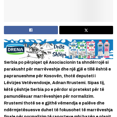
Serbia po përpiqet që Asociacionin ta shndërrojë si
parakusht për marrëveshje dhe një gjë e tillë është e
papranueshme për Kosovën, thotë deputeti i
Lëvizjes Vetëvendosje, Adnan Rrustemi. Sipas tij,
këtë çështje Serbia po e përdor si pretekst për të
pamundësuar marrëveshjen për normalizim.
Rrustemi thotë se e gjithë vëmendja e palëve dhe
ndërmjetësuesve duhet të fokusohet të marrëveshja
finale për normalizim të raporteve mbi bazën e planit