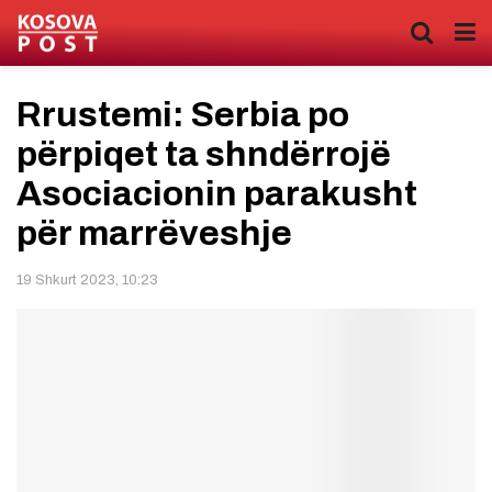
Rrustemi: Serbia po
përpiqet ta shndërrojë
Asociacionin parakusht
për marrëveshje
19 Shkurt 2023, 10:23