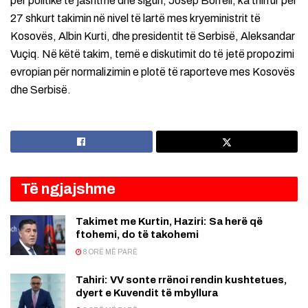
për politikë të jashtme dhe siguri, Josep Borrell, ka thirrur për
27 shkurt takimin në nivel të lartë mes kryeministrit të
Kosovës, Albin Kurti, dhe presidentit të Serbisë, Aleksandar
Vuçiq. Në këtë takim, temë e diskutimit do të jetë propozimi
evropian për normalizimin e plotë të raporteve mes Kosovës
dhe Serbisë.
Të ngjajshme
Takimet me Kurtin, Haziri: Sa herë që
ftohemi, do të takohemi
8 ORË MË PARË
Tahiri: VV sonte rrënoi rendin kushtetues,
dyert e Kuvendit të mbyllura