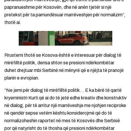
papranueshme për Kosovën, dhe në anën tjetër si një
pretekst për ta pamundësuar marrëveshjen për normalizim”,
thotë ai.
Rrustemi thotë se Kosova është e interesuar për dialog të
mirëfilltë politik, derisa shton se presioni ndërkombëtar
duhet drejtuar mbi Serbinë në mënyrë që e njëjta të pranojë
planin e evropian.
“Ne jemi për dialog të mirëfilltë politik… E ka bërë të qartë
kryeministri Kurti që ai do të jetë edhe kreativ dhe konstruktiv
në dialog, për të arritur një marrëveshje me njohjen reciproke
në qendër sepse vetëm kështu konsiderojmë që do të
normalizoheshin raportet në mes të Kosovës dhe Serbisë
por që natyrisht do të thosha që presioni ndërkombëtar