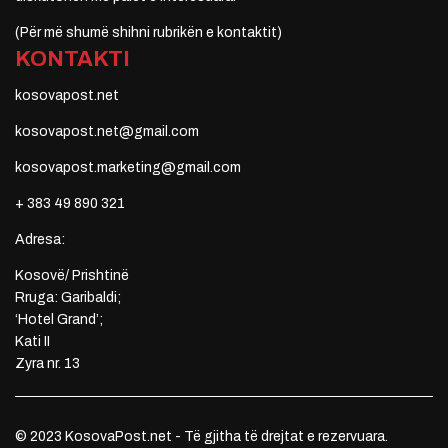
(Për më shumë shihni rubrikën e kontaktit)
KONTAKTI
kosovapost.net
kosovapost.net@gmail.com
kosovapost.marketing@gmail.com
+ 383 49 890 321
Adresa:
Kosovë/ Prishtinë
Rruga: Garibaldi;
‘Hotel Grand’;
Kati II
Zyra nr. 13
© 2023 KosovaPost.net - Të gjitha të drejtat e rezervuara.