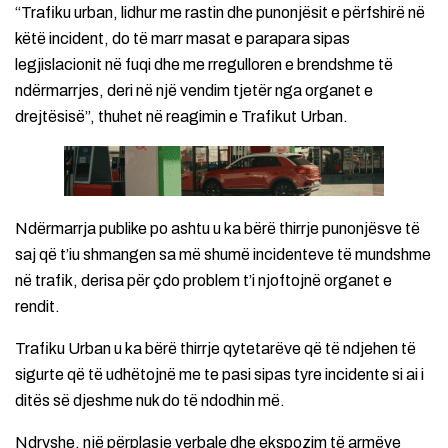
“Trafiku urban, lidhur me rastin dhe punonjësit e përfshirë në
këtë incident, do të marr masat e parapara sipas
legjislacionit në fuqi dhe me rregulloren e brendshme të
ndërmarrjes, deri në një vendim tjetër nga organet e
drejtësisë”, thuhet në reagimin e Trafikut Urban.
Ndërmarrja publike po ashtu u ka bërë thirrje punonjësve të
saj që t’iu shmangen sa më shumë incidenteve të mundshme
në trafik, derisa për çdo problem t’i njoftojnë organet e
rendit.
Trafiku Urban u ka bërë thirrje qytetarëve që të ndjehen të
sigurte që të udhëtojnë me te pasi sipas tyre incidente si ai i
ditës së djeshme nuk do të ndodhin më.
Ndryshe, një përplasje verbale dhe ekspozim të armëve