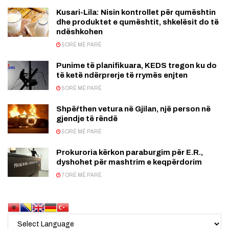
Kusari-Lila: Nisin kontrollet për qumështin
dhe produktet e qumështit, shkelësit do të
ndëshkohen
5 ORË MË PARË
Punime të planifikuara, KEDS tregon ku do
të ketë ndërprerje të rrymës enjten
5 ORË MË PARË
Shpëŕthen vetura në Gjilan, një person në
gjendje të rëndë
5 ORË MË PARË
Prokuroria kërkon paraburgim për E.R.,
dyshohet për mashtrim e keqpërdorim
7 ORË MË PARË