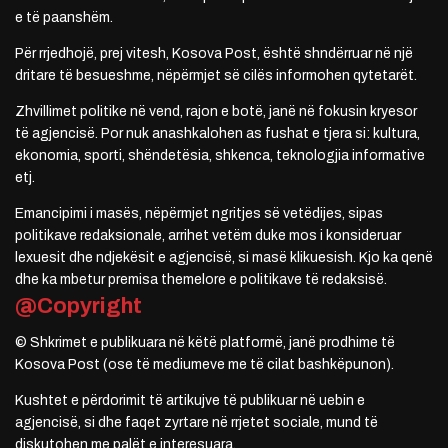
e të paanshëm.
Për rrjedhojë, prej vitesh, Kosova Post, është shndërruar në një
dritare të besueshme, nëpërmjet së cilës informohen qytetarët.
Zhvillimet politike në vend, rajon e botë, janë në fokusin kryesor
të agjencisë. Por nuk anashkalohen as fushat e tjera si: kultura,
ekonomia, sporti, shëndetësia, shkenca, teknologjia informative
etj.
Emancipimi i masës, nëpërmjet ngritjes së vetëdijes, sipas
politikave redaksionale, arrihet vetëm duke mos i konsideruar
lexuesit dhe ndjekësit e agjencisë, si masë klikuesish. Kjo ka qenë
dhe ka mbetur premisa themelore e politikave të redaksisë.
@Copyright
© Shkrimet e publikuara në këtë platformë, janë prodhime të
Kosova Post (ose të mediumeve me të cilat bashkëpunon).
Kushtet e përdorimit të artikujve të publikuar në uebin e
agjencisë, si dhe faqet zyrtare në rrjetet sociale, mund të
diskutohen me palët e interesuara.