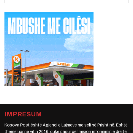
IMPRESUM
Kosova Post është Agjenci e Lajmeve me seli në Prishtinë. Është
themeluar në vitin 2016, duke pasur për mision informimin e drejtë