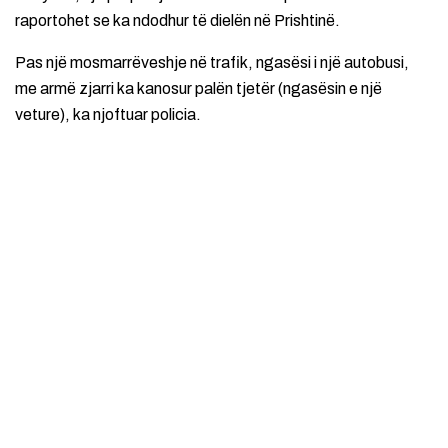
raportohet se ka ndodhur të dielën në Prishtinë.
Pas një mosmarrëveshje në trafik, ngasësi i një autobusi,
me armë zjarri ka kanosur palën tjetër (ngasësin e një
veture), ka njoftuar policia.