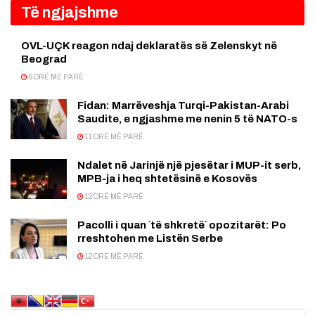
Të ngjajshme
OVL-UÇK reagon ndaj deklaratës së Zelenskyt në
Beograd
9 ORË MË PARË
Fidan: Marrëveshja Turqi-Pakistan-Arabi
Saudite, e ngjashme me nenin 5 të NATO-s
11 ORË MË PARË
Ndalet në Jarinjë një pjesëtar i MUP-it serb,
MPB-ja i heq shtetësinë e Kosovës
12 ORË MË PARË
Pacolli i quan `të shkretë` opozitarët: Po
rreshtohen me Listën Serbe
12 ORË MË PARË