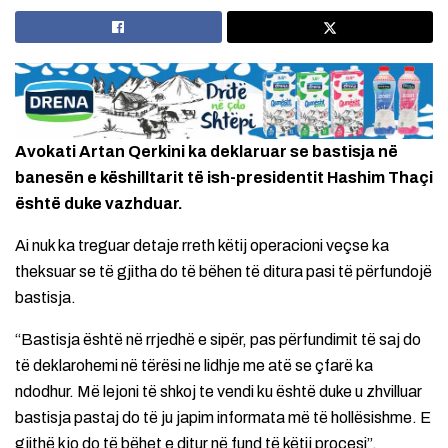
Avokati Artan Qerkini ka deklaruar se bastisja në
banesën e këshilltarit të ish-presidentit Hashim Thaçi
është duke vazhduar.
Ai nuk ka treguar detaje rreth këtij operacioni veçse ka
theksuar se të gjitha do të bëhen të ditura pasi të përfundojë
bastisja.
“Bastisja është në rrjedhë e sipër, pas përfundimit të saj do
të deklarohemi në tërësi ne lidhje me atë se çfarë ka
ndodhur. Më lejoni të shkoj te vendi ku është duke u zhvilluar
bastisja pastaj do të ju japim informata më të hollësishme. E
gjithë kjo do të bëhet e ditur në fund të këtij procesi”.