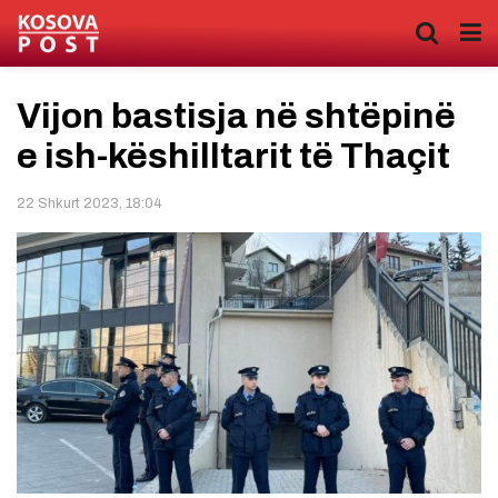
Vijon bastisja në shtëpinë
e ish-këshilltarit të Thaçit
22 Shkurt 2023, 18:04