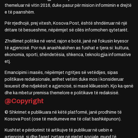
themeluar në vitin 2016, duke pasur për mision informimin e drejtë
e të paanshëm.
Për rrjedhojë, prej vitesh, Kosova Post, është shndërruar në një
dritare të besueshme, nëpërmjet së cilës informohen qytetarët.
Zhvillimet politike në vend, rajon e botë, janë në fokusin kryesor
të agjencisë. Por nuk anashkalohen as fushat e tjera si: kultura,
ekonomia, sporti, shëndetësia, shkenca, teknologjia informative
etj.
Emancipimi i masës, nëpërmjet ngritjes së vetëdijes, sipas
politikave redaksionale, arrihet vetëm duke mos i konsideruar
lexuesit dhe ndjekësit e agjencisë, si masë klikuesish. Kjo ka qenë
dhe ka mbetur premisa themelore e politikave të redaksisë.
@Copyright
© Shkrimet e publikuara në këtë platformë, janë prodhime të
Kosova Post (ose të mediumeve me të cilat bashkëpunon).
Kushtet e përdorimit të artikujve të publikuar në uebin e
agjencisë, si dhe faqet zyrtare në rrjetet sociale, mund të