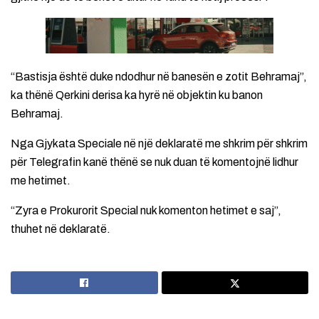
“Bastisja është duke ndodhur në banesën e zotit Behramaj”,
ka thënë Qerkini derisa ka hyrë në objektin ku banon
Behramaj.
Nga Gjykata Speciale në një deklaratë me shkrim për shkrim
për Telegrafin kanë thënë se nuk duan të komentojnë lidhur
me hetimet.
“Zyra e Prokurorit Special nuk komenton hetimet e saj”,
thuhet në deklaratë.