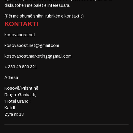
diskutohen me palët e interesuara.
(Për më shumë shihni rubrikën e kontaktit)
KONTAKTI
kosovapost.net
kosovapost.net@gmail.com
kosovapost.marketing@gmail.com
+ 383 49 890 321
Adresa:
Kosovë/ Prishtinë
Rruga: Garibaldi;
‘Hotel Grand’;
Kati II
Zyra nr. 13