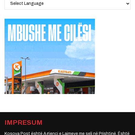
IMPRESUM
Kosova Post është Agjenci e Lajmeve me seli në Prishtinë. Është