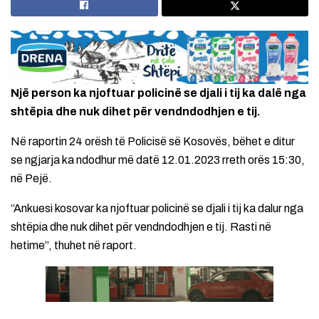
Një person ka njoftuar policinë se djali i tij ka dalë nga
shtëpia dhe nuk dihet për vendndodhjen e tij.
Në raportin 24 orësh të Policisë së Kosovës, bëhet e ditur
se ngjarja ka ndodhur më datë 12.01.2023 rreth orës 15:30,
në Pejë.
“Ankuesi kosovar ka njoftuar policinë se djali i tij ka dalur nga
shtëpia dhe nuk dihet për vendndodhjen e tij. Rasti në
hetime”, thuhet në raport.