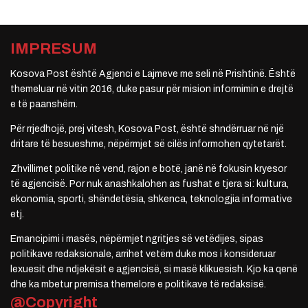
IMPRESUM
Kosova Post është Agjenci e Lajmeve me seli në Prishtinë. Është
themeluar në vitin 2016, duke pasur për mision informimin e drejtë
e të paanshëm.
Për rrjedhojë, prej vitesh, Kosova Post, është shndërruar në një
dritare të besueshme, nëpërmjet së cilës informohen qytetarët.
Zhvillimet politike në vend, rajon e botë, janë në fokusin kryesor
të agjencisë. Por nuk anashkalohen as fushat e tjera si: kultura,
ekonomia, sporti, shëndetësia, shkenca, teknologjia informative
etj.
Emancipimi i masës, nëpërmjet ngritjes së vetëdijes, sipas
politikave redaksionale, arrihet vetëm duke mos i konsideruar
lexuesit dhe ndjekësit e agjencisë, si masë klikuesish. Kjo ka qenë
dhe ka mbetur premisa themelore e politikave të redaksisë.
@Copyright