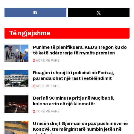
Të ngjajshme
Punime të planifikuara, KEDS tregon ku do
të ketë ndërprerje të rrymës premten
6 ORË MË PARË
Reagim i shpejtë i policisë në Ferizaj,
parandalohet një rast i vetëlëndimit
6 ORË MË PARË
Deri në 90 minuta pritje në Muçibabë,
kolona arrin në një kilometër
7 ORË MË PARË
U nisën drejt Gjermanisë pas pushimeve në
Kosovë, tre mërgimtarë humbin jetën në