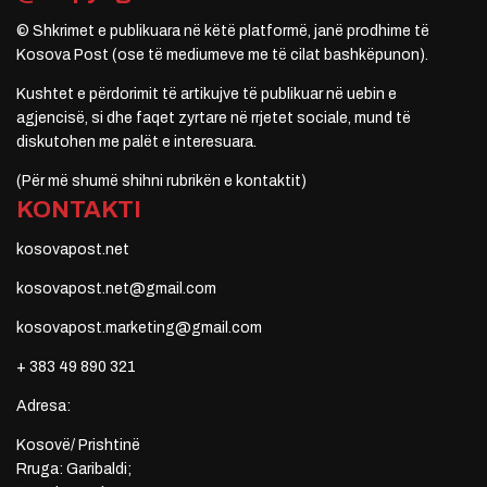
© Shkrimet e publikuara në këtë platformë, janë prodhime të
Kosova Post (ose të mediumeve me të cilat bashkëpunon).
Kushtet e përdorimit të artikujve të publikuar në uebin e
agjencisë, si dhe faqet zyrtare në rrjetet sociale, mund të
diskutohen me palët e interesuara.
(Për më shumë shihni rubrikën e kontaktit)
KONTAKTI
kosovapost.net
kosovapost.net@gmail.com
kosovapost.marketing@gmail.com
+ 383 49 890 321
Adresa:
Kosovë/ Prishtinë
Rruga: Garibaldi;