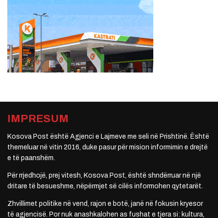
IMPRESUM
Kosova Post është Agjenci e Lajmeve me seli në Prishtinë. Është
themeluar në vitin 2016, duke pasur për mision informimin e drejtë
e të paanshëm.
Për rrjedhojë, prej vitesh, Kosova Post, është shndërruar në një
dritare të besueshme, nëpërmjet së cilës informohen qytetarët.
Zhvillimet politike në vend, rajon e botë, janë në fokusin kryesor
të agjencisë. Por nuk anashkalohen as fushat e tjera si: kultura,