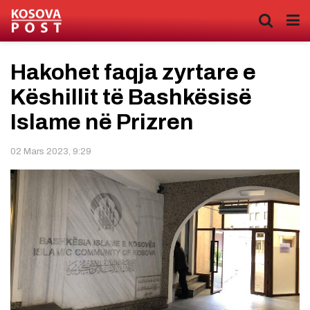
Hakohet faqja zyrtare e
Këshillit të Bashkësisë
Islame në Prizren
02 Mars 2023, 9:29