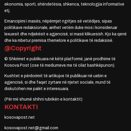
ekonomia, sporti, shëndetësia, shkenca, teknologjia informative
etj.
Emancipimi i masës, nëpërmjet ngritjes së vetëdijes, sipas
politikave redaksionale, arrihet vetëm duke mos i konsideruar
lexuesit dhe ndjekësit e agjencisë, si masë klikuesish. Kjo ka qenë
dhe ka mbetur premisa themelore e politikave të redaksisë.
@Copyright
© Shkrimet e publikuara në këtë platformë, janë prodhime të
Kosova Post (ose të mediumeve me të cilat bashkëpunon).
Kushtet e përdorimit të artikujve të publikuar në uebin e
agjencisë, si dhe faqet zyrtare në rrjetet sociale, mund të
diskutohen me palët e interesuara.
(Për më shumë shihni rubrikën e kontaktit)
KONTAKTI
kosovapost.net
kosovapost.net@gmail.com