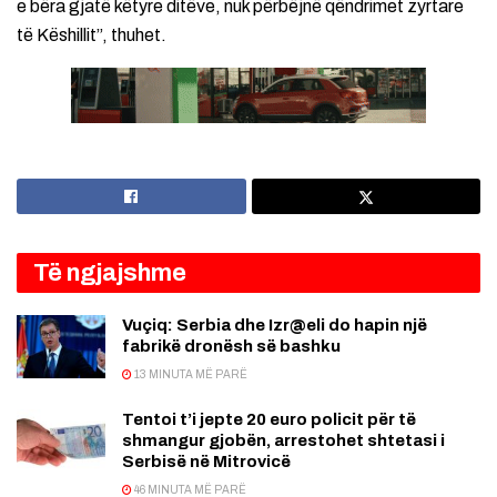
e bëra gjatë këtyre ditëve, nuk përbëjnë qëndrimet zyrtare
të Këshillit”, thuhet.
Të ngjajshme
Vuçiq: Serbia dhe Izr@eli do hapin një
fabrikë dronësh së bashku
13 MINUTA MË PARË
Tentoi t’i jepte 20 euro policit për të
shmangur gjobën, arrestohet shtetasi i
Serbisë në Mitrovicë
46 MINUTA MË PARË