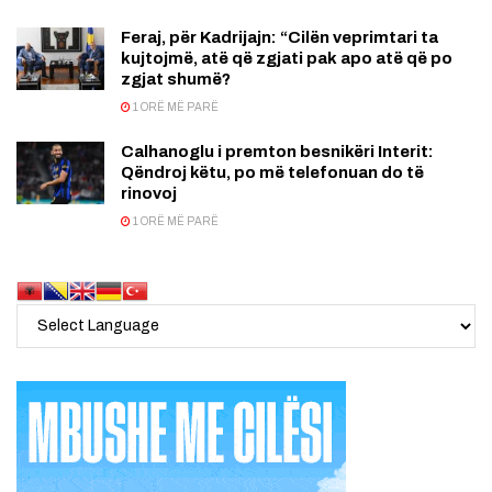
Feraj, për Kadrijajn: “Cilën veprimtari ta
kujtojmë, atë që zgjati pak apo atë që po
zgjat shumë?
1 ORË MË PARË
Calhanoglu i premton besnikëri Interit:
Qëndroj këtu, po më telefonuan do të
rinovoj
1 ORË MË PARË