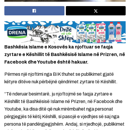
Bashkësia Islame e Kosovës ka njoftuar se faqja
zyrtare e Këshillit të Bashkësisë Islame në Prizren, në
Facebook dhe Youtube është hakuar.
Përmes një njoftimi nga BIK thuhet se publikimet gjatë
këtyre ditëve nuk përbëjnë qëndrimet zyrtare të Këshillit.
“Të nderuar besimtarë, ju njoftojmë se faqja zyrtare e
Këshillit të Bashkësisë Islame në Prizren, në Facebook dhe
Youtube, ka disa ditë që nuk mirëmbahet nga personat
përgjegjës të këtij Këshilli, si pasojë e vjedhjes së saj nga
persona të pandërgjegjshëm. Andaj, si rrjedhojë, publikimet