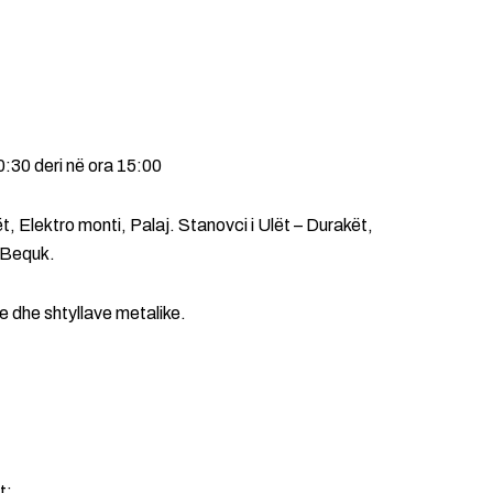
0:30 deri në ora 15:00
, Elektro monti, Palaj. Stanovci i Ulët – Durakët,
e Bequk.
ve dhe shtyllave metalike.
t: