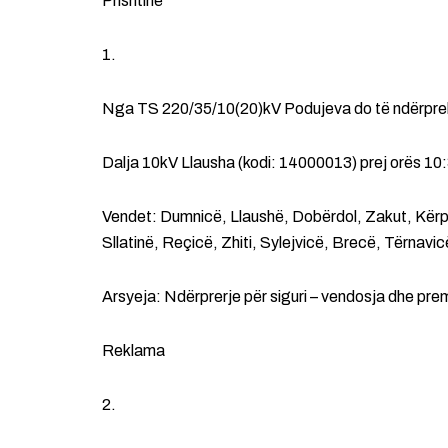
Prishtinë
1.
Nga TS 220/35/10(20)kV Podujeva do të ndërpre
Dalja 10kV Llausha (kodi: 14000013) prej orës 10:
Vendet: Dumnicë, Llaushë, Dobërdol, Zakut, Kërp
Sllatinë, Reçicë, Zhiti, Sylejvicë, Brecë, Tërnavi
Arsyeja: Ndërprerje për siguri – vendosja dhe premo
Reklama
2.