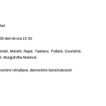
het:
30 deri në ora 15:00
imeh, Metehi, Repë, Tashevc, Pollatë, Dvorishtë,
cë, Murgull dhe Marincë.
ntimi i shtyllave, demontimi i konstrukcionit.