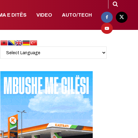
MA E DITËS
VIDEO
AUTO/TECH