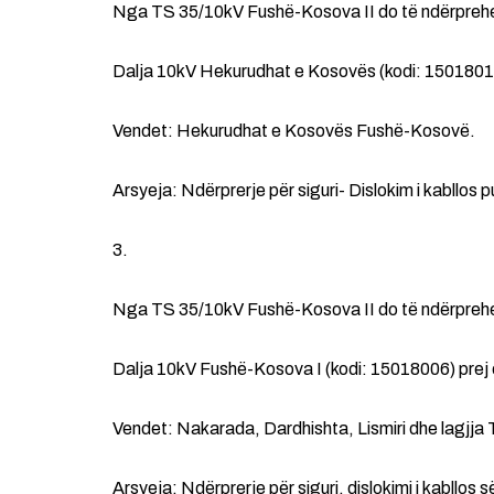
Nga TS 35/10kV Fushë-Kosova II do të ndërpreh
Dalja 10kV Hekurudhat e Kosovës (kodi: 15018013)
Vendet: Hekurudhat e Kosovës Fushë-Kosovë.
Arsyeja: Ndërprerje për siguri- Dislokim i kabllos pu
3.
Nga TS 35/10kV Fushë-Kosova II do të ndërpreh
Dalja 10kV Fushë-Kosova I (kodi: 15018006) prej 
Vendet: Nakarada, Dardhishta, Lismiri dhe lagjja 
Arsyeja: Ndërprerje për siguri, dislokimi i kabllos 