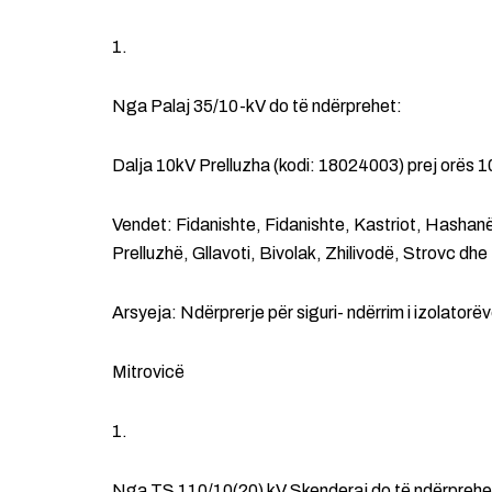
1.
Nga Palaj 35/10-kV do të ndërprehet:
Dalja 10kV Prelluzha (kodi: 18024003) prej orës 1
Vendet: Fidanishte, Fidanishte, Kastriot, Hashanët
Prelluzhë, Gllavoti, Bivolak, Zhilivodë, Strovc dh
Arsyeja: Ndërprerje për siguri- ndërrim i izolatorë
Mitrovicë
1.
Nga TS 110/10(20) kV Skenderaj do të ndërprehe