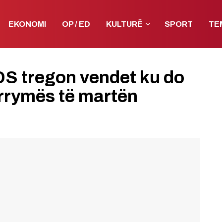
EKONOMI
OP / ED
KULTURË
SPORT
TE
DS tregon vendet ku do
 rrymës të martën