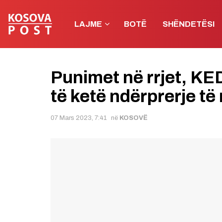
LAJME
BOTË
SHËNDETËSI
Punimet në rrjet, KE
të ketë ndërprerje të
07 Mars 2023, 7:41
në
KOSOVË