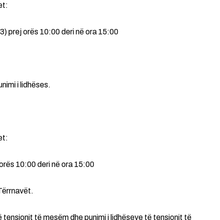
et:
 prej orës 10:00 deri në ora 15:00
nimi i lidhëses.
et:
orës 10:00 deri në ora 15:00
Tërrnavët.
së tensionit të mesëm dhe punimi i lidhëseve të tensionit të