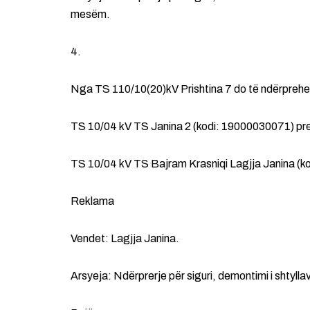
mesëm.
4.
Nga TS 110/10(20)kV Prishtina 7 do të ndërprehe
TS 10/04 kV TS Janina 2 (kodi: 19000030071) prej
TS 10/04 kV TS Bajram Krasniqi Lagjja Janina (ko
Reklama
Vendet: Lagjja Janina.
Arsyeja: Ndërprerje për siguri, demontimi i shtylla