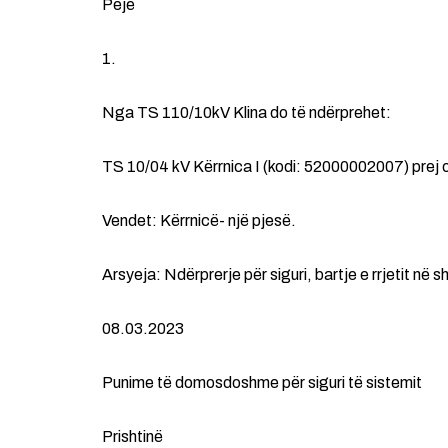
Pejë
1.
Nga TS 110/10kV Klina do të ndërprehet:
TS 10/04 kV Kërrnica I (kodi: 52000002007) prej o
Vendet: Kërrnicë- një pjesë.
Arsyeja: Ndërprerje për siguri, bartje e rrjetit në 
08.03.2023
Punime të domosdoshme për siguri të sistemit
Prishtinë