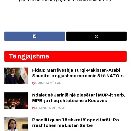
Të ngjajshme
Fidan: Marrëveshja Turqi-Pakistan-Arabi
Saudite, e ngjashme me nenin 5 të NATO-s
5 MINUTA MË PARË
Ndalet në Jarinjë një pjesëtar i MUP-it serb,
MPB-ja i heq shtetësinë e Kosovës
48 MINUTA MË PARË
Pacolli i quan `të shkretë` opozitarët: Po
rreshtohen me Listën Serbe