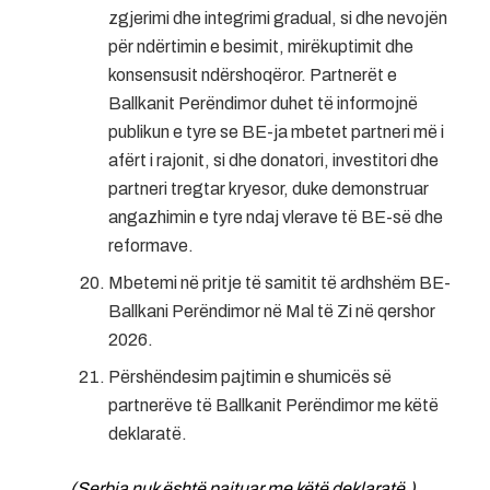
zgjerimi dhe integrimi gradual, si dhe nevojën
për ndërtimin e besimit, mirëkuptimit dhe
konsensusit ndërshoqëror. Partnerët e
Ballkanit Perëndimor duhet të informojnë
publikun e tyre se BE-ja mbetet partneri më i
afërt i rajonit, si dhe donatori, investitori dhe
partneri tregtar kryesor, duke demonstruar
angazhimin e tyre ndaj vlerave të BE-së dhe
reformave.
Mbetemi në pritje të samitit të ardhshëm BE-
Ballkani Perëndimor në Mal të Zi në qershor
2026.
Përshëndesim pajtimin e shumicës së
partnerëve të Ballkanit Perëndimor me këtë
deklaratë.
(Serbia nuk është pajtuar me këtë deklaratë.)