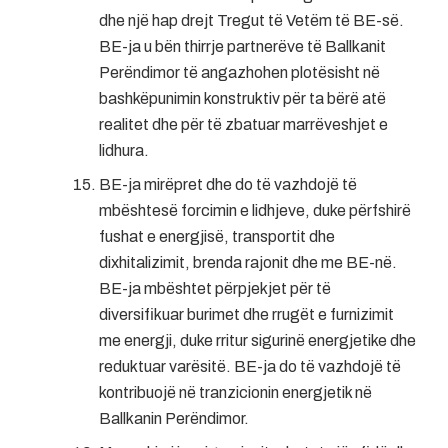
dhe një hap drejt Tregut të Vetëm të BE-së.
BE-ja u bën thirrje partnerëve të Ballkanit
Perëndimor të angazhohen plotësisht në
bashkëpunimin konstruktiv për ta bërë atë
realitet dhe për të zbatuar marrëveshjet e
lidhura.
BE-ja mirëpret dhe do të vazhdojë të
mbështesë forcimin e lidhjeve, duke përfshirë
fushat e energjisë, transportit dhe
dixhitalizimit, brenda rajonit dhe me BE-në.
BE-ja mbështet përpjekjet për të
diversifikuar burimet dhe rrugët e furnizimit
me energji, duke rritur sigurinë energjetike dhe
reduktuar varësitë. BE-ja do të vazhdojë të
kontribuojë në tranzicionin energjetik në
Ballkanin Perëndimor.