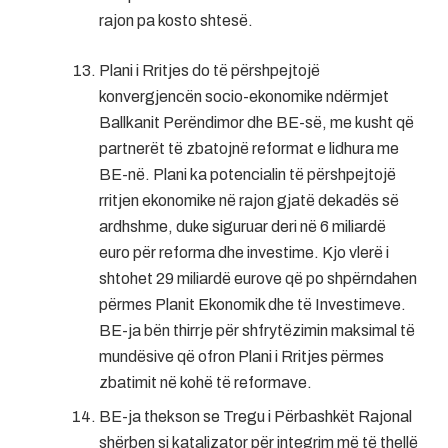
rajon pa kosto shtesë.
Plani i Rritjes do të përshpejtojë
konvergjencën socio-ekonomike ndërmjet
Ballkanit Perëndimor dhe BE-së, me kusht që
partnerët të zbatojnë reformat e lidhura me
BE-në. Plani ka potencialin të përshpejtojë
rritjen ekonomike në rajon gjatë dekadës së
ardhshme, duke siguruar deri në 6 miliardë
euro për reforma dhe investime. Kjo vlerë i
shtohet 29 miliardë eurove që po shpërndahen
përmes Planit Ekonomik dhe të Investimeve.
BE-ja bën thirrje për shfrytëzimin maksimal të
mundësive që ofron Plani i Rritjes përmes
zbatimit në kohë të reformave.
BE-ja thekson se Tregu i Përbashkët Rajonal
shërben si katalizator për integrim më të thellë