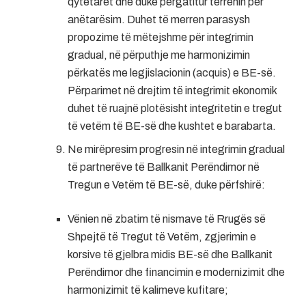
qytetarët dhe duke përgatitur terrenin për
anëtarësim. Duhet të merren parasysh
propozime të mëtejshme për integrimin
gradual, në përputhje me harmonizimin
përkatës me legjislacionin (acquis) e BE-së.
Përparimet në drejtim të integrimit ekonomik
duhet të ruajnë plotësisht integritetin e tregut
të vetëm të BE-së dhe kushtet e barabarta.
Ne mirëpresim progresin në integrimin gradual
të partnerëve të Ballkanit Perëndimor në
Tregun e Vetëm të BE-së, duke përfshirë:
Vënien në zbatim të nismave të Rrugës së
Shpejtë të Tregut të Vetëm, zgjerimin e
korsive të gjelbra midis BE-së dhe Ballkanit
Perëndimor dhe financimin e modernizimit dhe
harmonizimit të kalimeve kufitare;