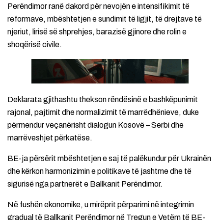
Perëndimor ranë dakord për nevojën e intensifikimit të
reformave, mbështetjen e sundimit të ligjit, të drejtave të
njeriut, lirisë së shprehjes, barazisë gjinore dhe rolin e
shoqërisë civile.
Deklarata gjithashtu thekson rëndësinë e bashkëpunimit
rajonal, pajtimit dhe normalizimit të marrëdhënieve, duke
përmendur veçanërisht dialogun Kosovë – Serbi dhe
marrëveshjet përkatëse.
BE-ja përsërit mbështetjen e saj të palëkundur për Ukrainën
dhe kërkon harmonizimin e politikave të jashtme dhe të
sigurisë nga partnerët e Ballkanit Perëndimor.
Në fushën ekonomike, u mirëprit përparimi në integrimin
gradual të Ballkanit Perëndimor në Tregun e Vetëm të BE-