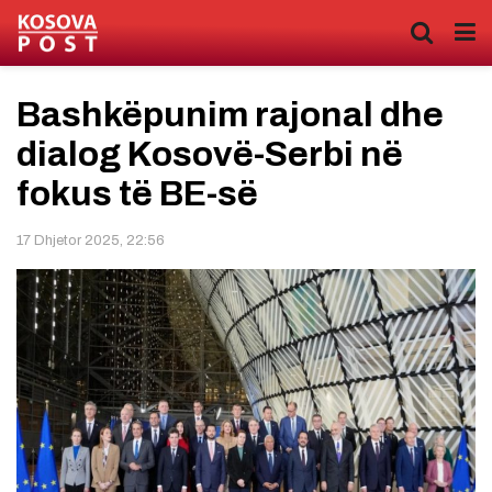
Bashkëpunim rajonal dhe
dialog Kosovë-Serbi në
fokus të BE-së
17 Dhjetor 2025, 22:56