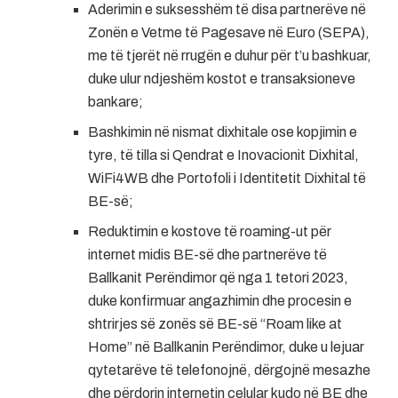
Aderimin e suksesshëm të disa partnerëve në
Zonën e Vetme të Pagesave në Euro (SEPA),
me të tjerët në rrugën e duhur për t’u bashkuar,
duke ulur ndjeshëm kostot e transaksioneve
bankare;
Bashkimin në nismat dixhitale ose kopjimin e
tyre, të tilla si Qendrat e Inovacionit Dixhital,
WiFi4WB dhe Portofoli i Identitetit Dixhital të
BE-së;
Reduktimin e kostove të roaming-ut për
internet midis BE-së dhe partnerëve të
Ballkanit Perëndimor që nga 1 tetori 2023,
duke konfirmuar angazhimin dhe procesin e
shtrirjes së zonës së BE-së “Roam like at
Home” në Ballkanin Perëndimor, duke u lejuar
qytetarëve të telefonojnë, dërgojnë mesazhe
dhe përdorin internetin celular kudo në BE dhe