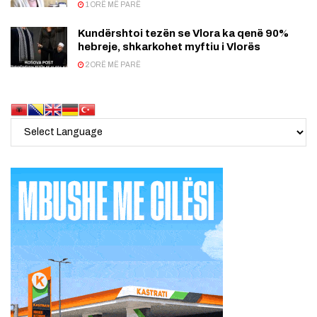
1 ORË MË PARË
Kundërshtoi tezën se Vlora ka qenë 90%
hebreje, shkarkohet myftiu i Vlorës
2 ORË MË PARË