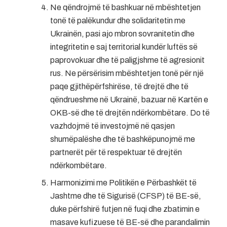
Ne qëndrojmë të bashkuar në mbështetjen
tonë të palëkundur dhe solidaritetin me
Ukrainën, pasi ajo mbron sovranitetin dhe
integritetin e saj territorial kundër luftës së
paprovokuar dhe të paligjshme të agresionit
rus. Ne përsërisim mbështetjen tonë për një
paqe gjithëpërfshirëse, të drejtë dhe të
qëndrueshme në Ukrainë, bazuar në Kartën e
OKB-së dhe të drejtën ndërkombëtare. Do të
vazhdojmë të investojmë në qasjen
shumëpalëshe dhe të bashkëpunojmë me
partnerët për të respektuar të drejtën
ndërkombëtare.
Harmonizimi me Politikën e Përbashkët të
Jashtme dhe të Sigurisë (CFSP) të BE-së,
duke përfshirë futjen në fuqi dhe zbatimin e
masave kufizuese të BE-së dhe parandalimin