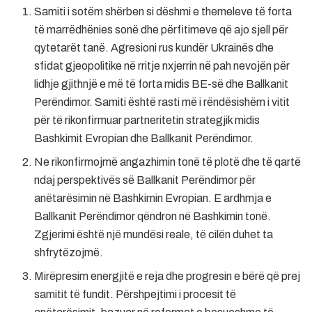
Samiti i sotëm shërben si dëshmi e themeleve të forta
të marrëdhënies sonë dhe përfitimeve që ajo sjell për
qytetarët tanë. Agresioni rus kundër Ukrainës dhe
sfidat gjeopolitike në rritje nxjerrin në pah nevojën për
lidhje gjithnjë e më të forta midis BE-së dhe Ballkanit
Perëndimor. Samiti është rasti më i rëndësishëm i vitit
për të rikonfirmuar partneritetin strategjik midis
Bashkimit Evropian dhe Ballkanit Perëndimor.
Ne rikonfirmojmë angazhimin tonë të plotë dhe të qartë
ndaj perspektivës së Ballkanit Perëndimor për
anëtarësimin në Bashkimin Evropian. E ardhmja e
Ballkanit Perëndimor qëndron në Bashkimin tonë.
Zgjerimi është një mundësi reale, të cilën duhet ta
shfrytëzojmë.
Mirëpresim energjitë e reja dhe progresin e bërë që prej
samitit të fundit. Përshpejtimi i procesit të