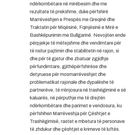
ndërkombëtare në mirëbesim dhe me
rezultate të prekshme, duke përfshirë
Marrëveshjen e Prespës me Greqinë dhe
Traktatin për Miqësinë, Fqinjësinë e Mirë e
Bashkëpunimin me Bullgarinë. Nevojiten ende
përpjekje të mëtejshme dhe vendimtare për
të nxitur pajtimin dhe stabilitetin në rajon, si
dhe për të gjetur dhe zbatuar zgjidhje
përfundimtare, gjithëpërfshirëse dhe
detyruese për mosmarrëveshjet dhe
problematikat rajonale dhe dypalëshe të
partnerëve, të rrënjosura në trashëgiminë e së
kaluarës, në përputhje me të drejtën
ndërkombëtare dhe parimet e vendosura, ku
përfshihen Marrëveshja për Çështjet e
Trashëgimisë, rastet e mbetura të personave
të zhdukur dhe çështjet e krimeve të luftës.