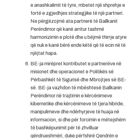
e anashkalimit të tyre, mbetet një shprehje e
fortë e zgjedhjes strategjike të një partneri.
Ne përgëzojmë ata partnerë të Ballkanit
Perëndimor që kanë arritur tashmë
harmonizimin e plotë dhe u bëjmë thirrje atyre
që nuk e kanë bërë ende këtë që të ecin në të
njëjtat hapa.
BE-ja mirëpret kontributet e partnerëve në
misionet dhe operacionet e Politikës së
Përbashkët të Sigurisë dhe Mbrojtjes së BE-
së. BE-ja vazhdon të mbështesë Ballkanin
Perëndimor në trajtimin e kërcënimeve
kibernetike dhe kërcënimeve të tjera hibride,
manipulimeve dhe ndërhyrjeve të huaja në
informacion, si dhe për forcimin e mëtejshëm
të bashkëpunimit për të zhvilluar
qëndrueshmëri, duke përfshirë Qendrën e