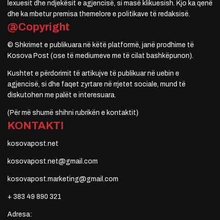
lexuesit dhe ndjekësit e agjencisë, si masë klikuesish. Kjo ka qenë
dhe ka mbetur premisa themelore e politikave të redaksisë.
@Copyright
© Shkrimet e publikuara në këtë platformë, janë prodhime të
Kosova Post (ose të mediumeve me të cilat bashkëpunon).
Kushtet e përdorimit të artikujve të publikuar në uebin e
agjencisë, si dhe faqet zyrtare në rrjetet sociale, mund të
diskutohen me palët e interesuara.
(Për më shumë shihni rubrikën e kontaktit)
KONTAKTI
kosovapost.net
kosovapost.net@gmail.com
kosovapost.marketing@gmail.com
+ 383 49 890 321
Adresa: