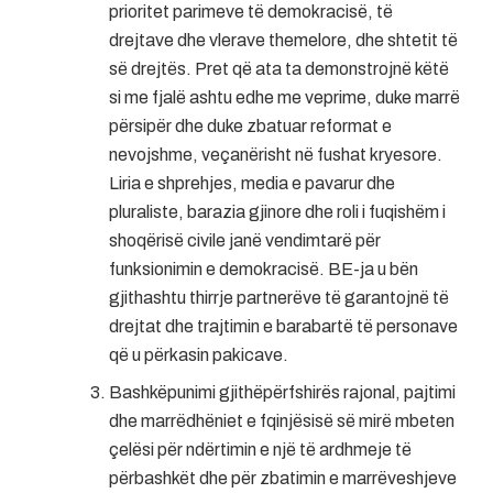
prioritet parimeve të demokracisë, të
drejtave dhe vlerave themelore, dhe shtetit të
së drejtës. Pret që ata ta demonstrojnë këtë
si me fjalë ashtu edhe me veprime, duke marrë
përsipër dhe duke zbatuar reformat e
nevojshme, veçanërisht në fushat kryesore.
Liria e shprehjes, media e pavarur dhe
pluraliste, barazia gjinore dhe roli i fuqishëm i
shoqërisë civile janë vendimtarë për
funksionimin e demokracisë. BE-ja u bën
gjithashtu thirrje partnerëve të garantojnë të
drejtat dhe trajtimin e barabartë të personave
që u përkasin pakicave.
Bashkëpunimi gjithëpërfshirës rajonal, pajtimi
dhe marrëdhëniet e fqinjësisë së mirë mbeten
çelësi për ndërtimin e një të ardhmeje të
përbashkët dhe për zbatimin e marrëveshjeve