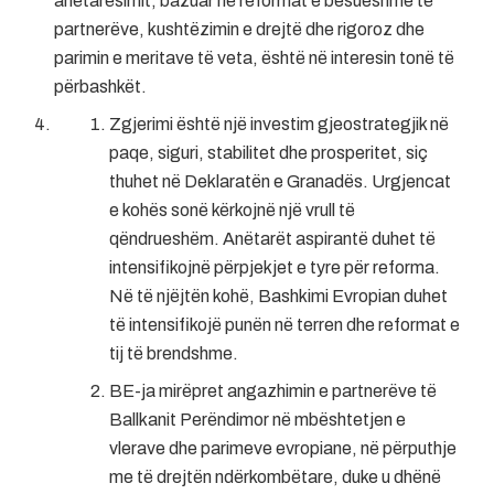
anëtarësimit, bazuar në reformat e besueshme të
partnerëve, kushtëzimin e drejtë dhe rigoroz dhe
parimin e meritave të veta, është në interesin tonë të
përbashkët.
Zgjerimi është një investim gjeostrategjik në
paqe, siguri, stabilitet dhe prosperitet, siç
thuhet në Deklaratën e Granadës. Urgjencat
e kohës sonë kërkojnë një vrull të
qëndrueshëm. Anëtarët aspirantë duhet të
intensifikojnë përpjekjet e tyre për reforma.
Në të njëjtën kohë, Bashkimi Evropian duhet
të intensifikojë punën në terren dhe reformat e
tij të brendshme.
BE-ja mirëpret angazhimin e partnerëve të
Ballkanit Perëndimor në mbështetjen e
vlerave dhe parimeve evropiane, në përputhje
me të drejtën ndërkombëtare, duke u dhënë