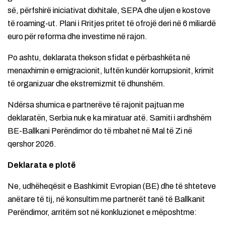
së, përfshirë iniciativat dixhitale, SEPA dhe uljen e kostove
të roaming-ut. Plani i Rritjes pritet të ofrojë deri në 6 miliardë
euro për reforma dhe investime në rajon.
Po ashtu, deklarata thekson sfidat e përbashkëta në
menaxhimin e emigracionit, luftën kundër korrupsionit, krimit
të organizuar dhe ekstremizmit të dhunshëm.
Ndërsa shumica e partnerëve të rajonit pajtuan me
deklaratën, Serbia nuk e ka miratuar atë. Samiti i ardhshëm
BE-Ballkani Perëndimor do të mbahet në Mal të Zi në
qershor 2026.
Deklarata e plotë
Ne, udhëheqësit e Bashkimit Evropian (BE) dhe të shteteve
anëtare të tij, në konsultim me partnerët tanë të Ballkanit
Perëndimor, arritëm sot në konkluzionet e mëposhtme: