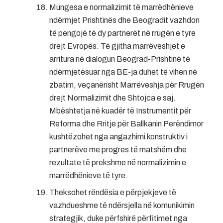
Mungesa e normalizimit të marrëdhënieve
ndërmjet Prishtinës dhe Beogradit vazhdon
të pengojë të dy partnerët në rrugën e tyre
drejt Evropës. Të gjitha marrëveshjet e
arritura në dialogun Beograd-Prishtinë të
ndërmjetësuar nga BE-ja duhet të vihen në
zbatim, veçanërisht Marrëveshja për Rrugën
drejt Normalizimit dhe Shtojca e saj.
Mbështetja në kuadër të Instrumentit për
Reforma dhe Rritje për Ballkanin Perëndimor
kushtëzohet nga angazhimi konstruktiv i
partnerëve me progres të matshëm dhe
rezultate të prekshme në normalizimin e
marrëdhënieve të tyre.
Theksohet rëndësia e përpjekjeve të
vazhdueshme të ndërsjella në komunikimin
strategjik, duke përfshirë përfitimet nga