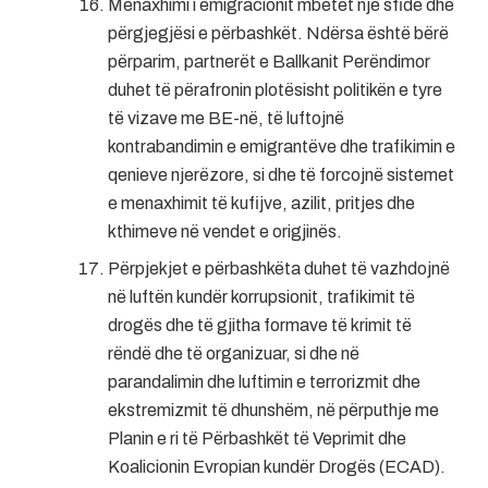
Menaxhimi i emigracionit mbetet një sfidë dhe
përgjegjësi e përbashkët. Ndërsa është bërë
përparim, partnerët e Ballkanit Perëndimor
duhet të përafronin plotësisht politikën e tyre
të vizave me BE-në, të luftojnë
kontrabandimin e emigrantëve dhe trafikimin e
qenieve njerëzore, si dhe të forcojnë sistemet
e menaxhimit të kufijve, azilit, pritjes dhe
kthimeve në vendet e origjinës.
Përpjekjet e përbashkëta duhet të vazhdojnë
në luftën kundër korrupsionit, trafikimit të
drogës dhe të gjitha formave të krimit të
rëndë dhe të organizuar, si dhe në
parandalimin dhe luftimin e terrorizmit dhe
ekstremizmit të dhunshëm, në përputhje me
Planin e ri të Përbashkët të Veprimit dhe
Koalicionin Evropian kundër Drogës (ECAD).