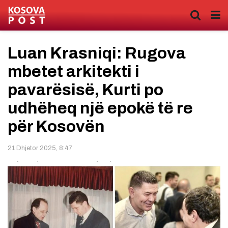
Luan Krasniqi: Rugova
mbetet arkitekti i
pavarësisë, Kurti po
udhëheq një epokë të re
për Kosovën
21 Dhjetor 2025, 8:47