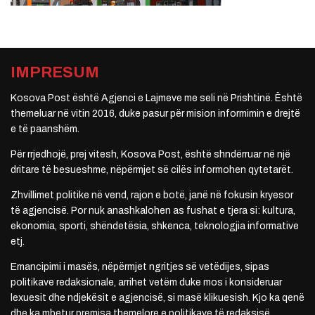
IMPRESUM
Kosova Post është Agjenci e Lajmeve me seli në Prishtinë. Është
themeluar në vitin 2016, duke pasur për mision informimin e drejtë
e të paanshëm.
Për rrjedhojë, prej vitesh, Kosova Post, është shndërruar në një
dritare të besueshme, nëpërmjet së cilës informohen qytetarët.
Zhvillimet politike në vend, rajon e botë, janë në fokusin kryesor
të agjencisë. Por nuk anashkalohen as fushat e tjera si: kultura,
ekonomia, sporti, shëndetësia, shkenca, teknologjia informative
etj.
Emancipimi i masës, nëpërmjet ngritjes së vetëdijes, sipas
politikave redaksionale, arrihet vetëm duke mos i konsideruar
lexuesit dhe ndjekësit e agjencisë, si masë klikuesish. Kjo ka qenë
dhe ka mbetur premisa themelore e politikave të redaksisë.