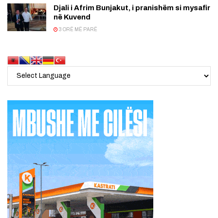
Djali i Afrim Bunjakut, i pranishëm si mysafir
në Kuvend
3 ORË MË PARË