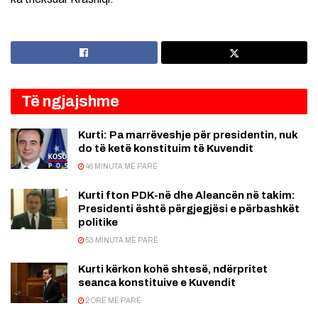
Të ngjajshme
Kurti: Pa marrëveshje për presidentin, nuk
do të ketë konstituim të Kuvendit
46 MINUTA MË PARË
Kurti fton PDK-në dhe Aleancën në takim:
Presidenti është përgjegjësi e përbashkët
politike
53 MINUTA MË PARË
Kurti kërkon kohë shtesë, ndërpritet
seanca konstituive e Kuvendit
2 ORË MË PARË