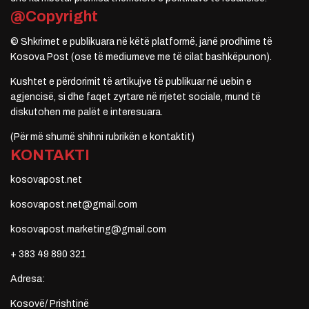
@Copyright
© Shkrimet e publikuara në këtë platformë, janë prodhime të
Kosova Post (ose të mediumeve me të cilat bashkëpunon).
Kushtet e përdorimit të artikujve të publikuar në uebin e
agjencisë, si dhe faqet zyrtare në rrjetet sociale, mund të
diskutohen me palët e interesuara.
(Për më shumë shihni rubrikën e kontaktit)
KONTAKTI
kosovapost.net
kosovapost.net@gmail.com
kosovapost.marketing@gmail.com
+ 383 49 890 321
Adresa:
Kosovë/ Prishtinë