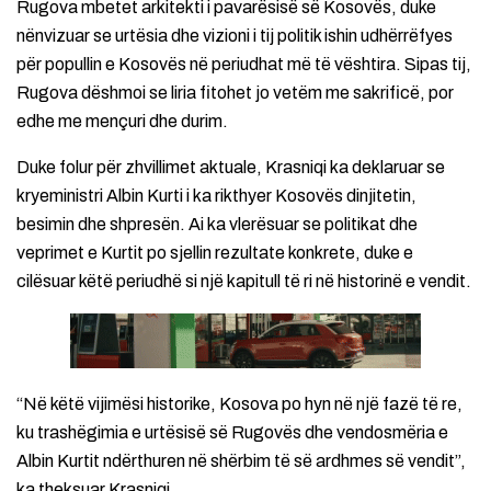
Rugova mbetet arkitekti i pavarësisë së Kosovës, duke
nënvizuar se urtësia dhe vizioni i tij politik ishin udhërrëfyes
për popullin e Kosovës në periudhat më të vështira. Sipas tij,
Rugova dëshmoi se liria fitohet jo vetëm me sakrificë, por
edhe me mençuri dhe durim.
Duke folur për zhvillimet aktuale, Krasniqi ka deklaruar se
kryeministri Albin Kurti i ka rikthyer Kosovës dinjitetin,
besimin dhe shpresën. Ai ka vlerësuar se politikat dhe
veprimet e Kurtit po sjellin rezultate konkrete, duke e
cilësuar këtë periudhë si një kapitull të ri në historinë e vendit.
“Në këtë vijimësi historike, Kosova po hyn në një fazë të re,
ku trashëgimia e urtësisë së Rugovës dhe vendosmëria e
Albin Kurtit ndërthuren në shërbim të së ardhmes së vendit”,
ka theksuar Krasniqi.